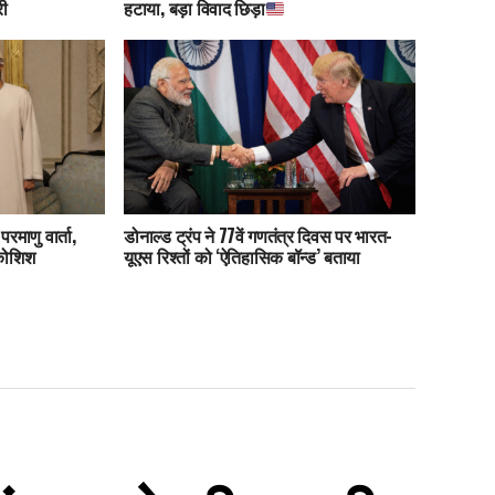
री
हटाया, बड़ा विवाद छिड़ा
रमाणु वार्ता,
डोनाल्ड ट्रंप ने 77वें गणतंत्र दिवस पर भारत-
कोशिश
यूएस रिश्तों को ‘ऐतिहासिक बॉन्ड’ बताया