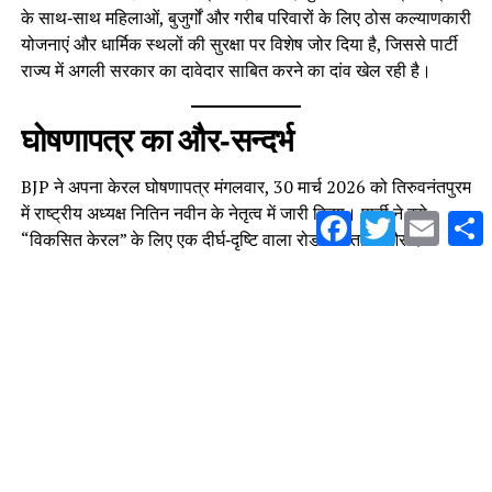
के साथ‑साथ महिलाओं, बुजुर्गों और गरीब परिवारों के लिए ठोस कल्याणकारी
योजनाएं और धार्मिक स्थलों की सुरक्षा पर विशेष जोर दिया है, जिससे पार्टी
राज्य में अगली सरकार का दावेदार साबित करने का दांव खेल रही है।
घोषणापत्र का और‑सन्दर्भ
BJP ने अपना केरल घोषणापत्र मंगलवार, 30 मार्च 2026 को तिरुवनंतपुरम
में राष्ट्रीय अध्यक्ष नितिन नवीन के नेतृत्व में जारी किया। पार्टी ने इसे
Facebook
Twitter
Email
S
“विकसित केरल” के लिए एक दीर्घ‑दृष्टि वाला रोडमैप बताया और दावा
किया कि LDF और UDF की बारी‑बारी सत्ता ने राज्य के विकास को
अवरुद्ध किया है।
बड़ी बुनियादी ढांचा परियोजनाएं
घोषणापत्र में BJP ने निम्नलिखित बड़ी बुनियादी ढांचा परियोजनाएं शामिल
की हैं:
केरल में एक नया AIIMS स्थापित करने का वादा किया गया है