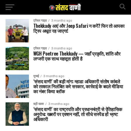
ट्रैवल गाइड
3 months ago
Thekkady आएं और Jeep Safari न करें? फिर तो आपका
ट्रिप अधूरा रह जाएगा!
ट्रैवल गाइड
3 months ago
WGH Poetree Thekkady — जहाँ प्रकृति, शांति और
लग्जरी एक साथ महसूस होती है
मुम्बई
3 months ago
‘संसद वाणी’ की बड़ी मांग: म्हाडा अधिकारी संतोष कांबले
को तत्काल निलंबित करे सरकार, कार्रवाई के बदले मीडिया
का नंबर किया ब्लॉक
बड़ी खबर
3 months ago
‘संसद वाणी’ का राष्ट्रपति और प्रधानमंत्री से ऐतिहासिक
अनुरोध: खबरों पर एक्शन नहीं, तो सीधे सस्पेंड हों भ्रष्ट
अधिकारी