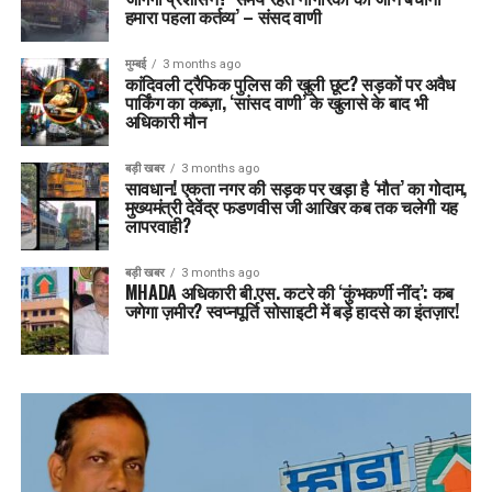
हमारा पहला कर्तव्य’ – संसद वाणी
मुम्बई
3 months ago
कांदिवली ट्रैफिक पुलिस की खुली छूट? सड़कों पर अवैध
पार्किंग का कब्ज़ा, ‘सांसद वाणी’ के खुलासे के बाद भी
अधिकारी मौन
बड़ी खबर
3 months ago
सावधान! एकता नगर की सड़क पर खड़ा है ‘मौत’ का गोदाम,
मुख्यमंत्री देवेंद्र फडणवीस जी आखिर कब तक चलेगी यह
लापरवाही?
बड़ी खबर
3 months ago
MHADA अधिकारी बी.एस. कटरे की ‘कुंभकर्णी नींद’: कब
जगेगा ज़मीर? स्वप्नपूर्ति सोसाइटी में बड़े हादसे का इंतज़ार!