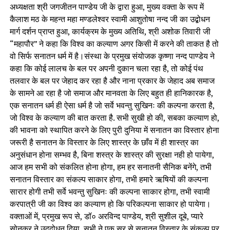
अध्यक्षता श्री जगजीतन पाण्डेय जी के द्वारा हुआ, मुख्य वक्ता के रूप में
कैलाश मठ के महन्त महा मण्डलेश्वर स्वामी आशुतोषा नन्द जी का उद्बोधन
मार्ग दर्शन प्राप्त हुआ, कार्यक्रम के मुख्य अतिथि, श्री अशोक तिवारी जी
“महापौर” ने कहा कि विश्व का कल्याण अगर किसी में करने की ताकत है तो
वो सिर्फ सनातन धर्म में है।संस्था के प्रमुख संयोजक कृष्णा नन्द पाण्डेय ने
कहा कि कोई लालच के बल पर अपनी दुकान चला रहा है, तो कोई पंथ
तलवार के बल पर जेहाद कर रहा है और नाना प्रकार के जेहाद अब समाज
के सामने आ रहा है जो समाज और मानवता के लिए बहुत ही हानिकारक है,
एक सनातन धर्म ही ऐसा धर्म है जो सर्वे भवन्तु सुखिनः की कल्पना करता है,
जो विश्व के कल्याण की बात करता है. सभी सुखी हो की, सबका कल्याण हो,
की भावना को स्थापित करने के लिए पुरी दुनिया में सनातन का विस्तार होना
जरूरी है सनातन के विस्तार के लिए शास्त्र के छाँव में ही शास्त्र का
अनुसंधान होना सम्भव है, बिना शस्त्र के शास्त्र की सुरक्षा नही हो पायेगा,
आज हम सभी को संकलित होना होगा, हम हर सनातनी सैनिक बनेंगे, तभी
सनातन विस्तार का संकल्प साकार होगा, तभी हमारे ऋषियों की कल्पना
सारार होगी तभी सर्वे भवन्तु सुखिनः की कल्पना साकार होगा, तभी स्वामी
करपात्री जी का विश्व का कल्याण हो कि परिकल्पना साकार हो पायेगा।
वक्ताओं में, प्रमुख रूप से, डॉ० अरविन्द पाण्डेय, श्री सुशील दूबे, प्यारे
सोनकर ने उद्‌द्बोधन दिया, सभी ने एक सुर से सनातन विस्तार के संकल्प पर