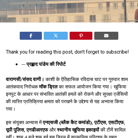
Thank you for reading this post, don't forget to subscribe!
— प्रह्लाद पांडेय की रिपोर्ट
वाराणसी/संसद वाणी।
काशी के ऐतिहासिक रविदास घाट पर गुरुवार शाम
आतंकवाद निरोधक
मॉक ड्रिल
का सफल आयोजन किया गया। खुफिया
इनपुट के आधार पर संभावित आतंकी हमले को रोकने और सुरक्षा एजेंसियों
की त्वरित प्रतिक्रिया क्षमता को परखने के उद्देश्य से यह अभ्यास किया
गया।
इस संयुक्त अभ्यास में
एनएसजी (ब्लैक कैट कमांडो)
,
एटीएस
,
एसटीएफ
,
यूपी पुलिस
,
एनडीआरएफ
और
स्थानीय खुफिया इकाइयों
की टीमें शामिल
रहीं। शाम 4 बजे शुरू हुई इस ड्रिल में काल्पनिक परिदृश्य के तहत