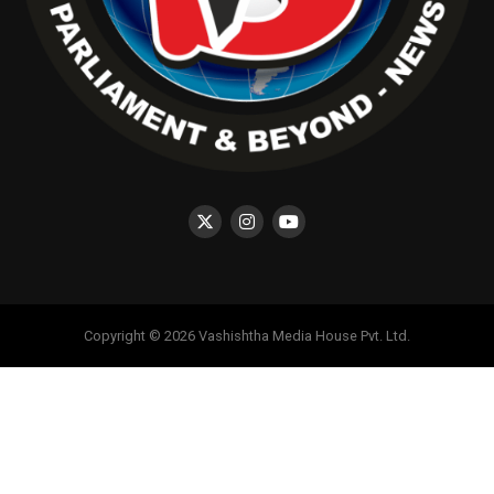
Copyright © 2026 Vashishtha Media House Pvt. Ltd.