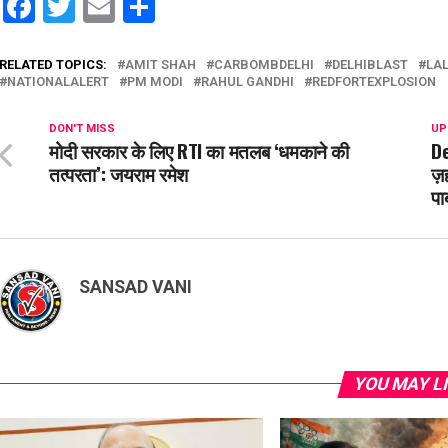
Facebook
Twitter
Email
Share
RELATED TOPICS:
AMIT SHAH
CARBOMBDELHI
DELHIBLAST
LA
NATIONALALERT
PM MODI
RAHUL GANDHI
REDFORTEXPLOSION
DON'T MISS
UP
मोदी सरकार के लिए RTI का मतलब ‘धमकाने की
De
तत्परता’: जयराम रमेश
ज़
पा
SANSAD VANI
YOU MAY L