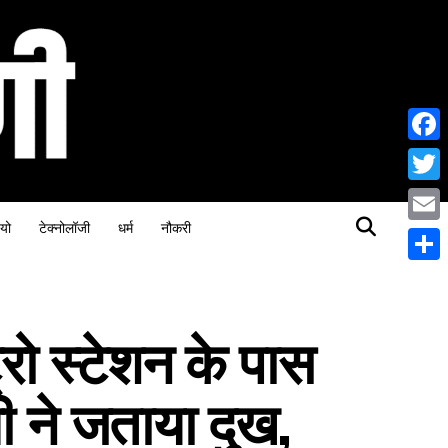
Face
Twitt
यो
टेक्नोलॉजी
धर्म
नौकरी
Email
Share
्रो स्टेशन के पास
ी ने जताया दुख,