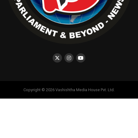
Copyright © 2026 Vashishtha Media House Pvt. Ltd.