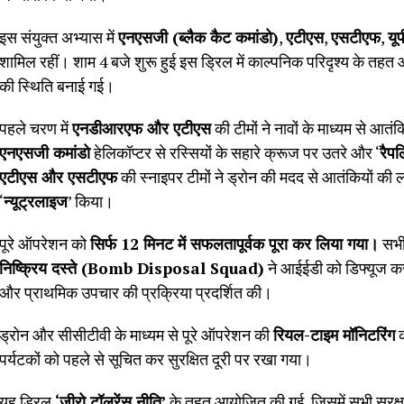
इस संयुक्त अभ्यास में
एनएसजी (ब्लैक कैट कमांडो)
,
एटीएस
,
एसटीएफ
,
यू
शामिल रहीं। शाम 4 बजे शुरू हुई इस ड्रिल में काल्पनिक परिदृश्य के तहत आत
की स्थिति बनाई गई।
पहले चरण में
एनडीआरएफ और एटीएस
की टीमों ने नावों के माध्यम से आत
एनएसजी कमांडो
हेलिकॉप्टर से रस्सियों के सहारे क्रूज पर उतरे और ‘
रैप
एटीएस और एसटीएफ
की स्नाइपर टीमों ने ड्रोन की मदद से आतंकियों की
‘
न्यूट्रलाइज
’ किया।
पूरे ऑपरेशन को
सिर्फ 12 मिनट में सफलतापूर्वक पूरा कर लिया गया।
सभी 
निष्क्रिय दस्ते (Bomb Disposal Squad)
ने आईईडी को डिफ्यूज कर
और प्राथमिक उपचार की प्रक्रिया प्रदर्शित की।
ड्रोन और सीसीटीवी के माध्यम से पूरे ऑपरेशन की
रियल-टाइम मॉनिटरिंग
क
पर्यटकों को पहले से सूचित कर सुरक्षित दूरी पर रखा गया।
यह ड्रिल
‘जीरो टॉलरेंस नीति’
के तहत आयोजित की गई, जिसमें सभी सुरक्षा