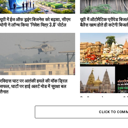
यूपी में ईज ऑफ डूइंग बिजनेस को बढ़ावा, सीएम
यूपी में ऑटोमैटिक प्रीपेड बिजली
योगी ने लॉन्च किया ‘निवेश मित्र 3.0’ पोर्टल
बैलेंस खत्म होते ही कटेगी बिजल
रविदास घाट पर आतंकी हमले की मॉक ड्रिल
सफल, घाटों पर हाई अलर्ट मोड में सुरक्षा बल
तैनात
दिल्ली ब्लास्ट के बाद वाराणसी मे
काशी विश्वनाथ धाम से कैंट स्
मोड
CLICK TO COM