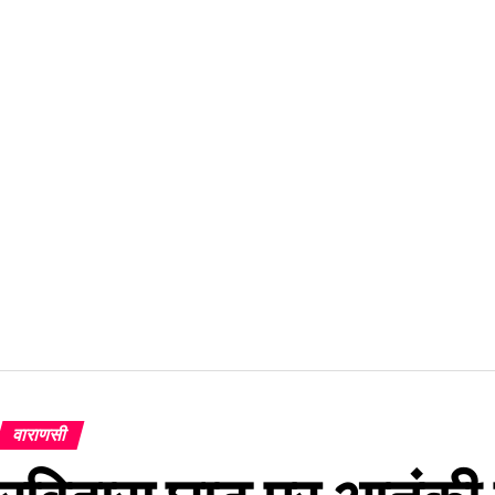
वाराणसी
रविदास घाट पर आतंकी 