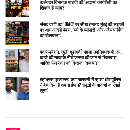
कलेक्टर विनायक पाडवी की ‘अदृश्य’ कार्यशैली का
शिकार है न्याय?
संसद वाणी का ‘BMC’ पर सीधा हमला: मुंबई की सड़कों
पर आम आदमी बेबस, ‘धर्म के व्यापारी’ और अवैध पार्किंग
का बोलबाला!
बंद फेडरेशन, खुली गुंडागर्दी! म्हाडा उपनिबंधक बी.एस.
कटरे की नाक के नीचे जनता की जान से खिलवाड़,
आखिर फेडरेशन को किसका ‘कवच’?
महाभ्रष्ट प्रशासन: क्या मालवणी में म्हाडा और पुलिस
ने बेच दिया है अपना ईमान? सबूतों के बाद भी कार्रवाई
शून्य!