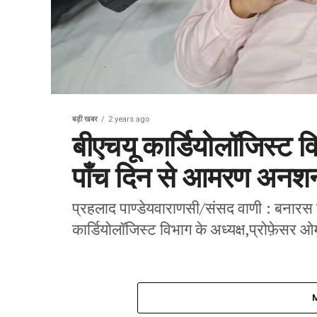
बड़ी खबर
2 years ago
बीएचयू कार्डियोलॉजिस्ट व
पाँच दिन से आमरण अनश
प्रहलाद पाण्डेयवाराणसी/संसद वाणी : बनारस हि
कार्डियोलॉजिस्ट विभाग के अध्यक्ष,प्रोफ़ेसर ओ