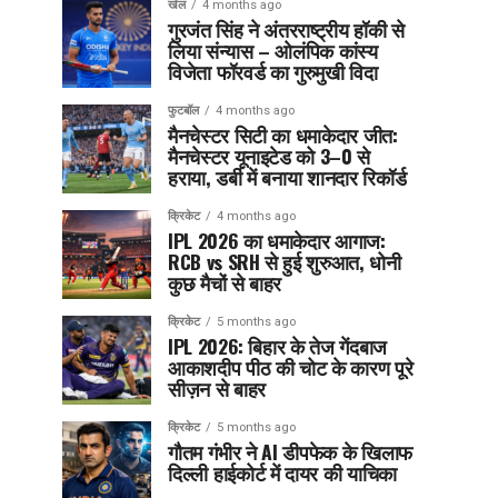
खेल
4 months ago
गुरजंत सिंह ने अंतरराष्ट्रीय हॉकी से
लिया संन्यास – ओलंपिक कांस्य
विजेता फॉरवर्ड का गुरुमुखी विदा
फुटबॉल
4 months ago
मैनचेस्टर सिटी का धमाकेदार जीत:
मैनचेस्टर यूनाइटेड को 3–0 से
हराया, डर्बी में बनाया शानदार रिकॉर्ड
क्रिकेट
4 months ago
IPL 2026 का धमाकेदार आगाज:
RCB vs SRH से हुई शुरुआत, धोनी
कुछ मैचों से बाहर
क्रिकेट
5 months ago
IPL 2026: बिहार के तेज गेंदबाज
आकाशदीप पीठ की चोट के कारण पूरे
सीज़न से बाहर
क्रिकेट
5 months ago
गौतम गंभीर ने AI डीपफेक के खिलाफ
दिल्ली हाईकोर्ट में दायर की याचिका