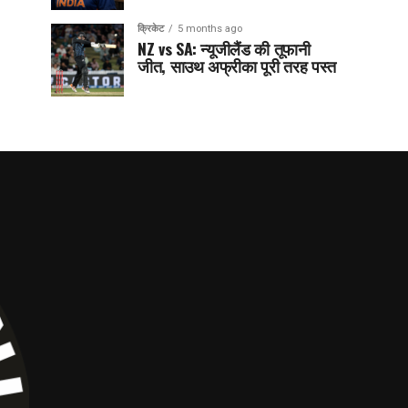
क्रिकेट
5 months ago
NZ vs SA: न्यूजीलैंड की तूफानी
जीत, साउथ अफ्रीका पूरी तरह पस्त