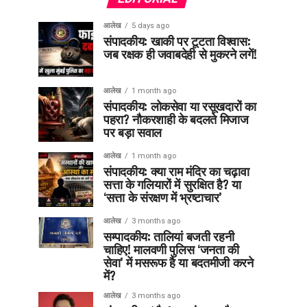
आलेख
5 days ago
संपादकीय: खाकी पर टूटता विश्वास:
जब रक्षक ही जवाबदेही से मुकरने लगें!
आलेख
1 month ago
संपादकीय: लोकसेवा या रसूखदारों का
पहरा? नौकरशाही के बदलते मिजाज
पर बड़ा सवाल
आलेख
1 month ago
संपादकीय: क्या राम मंदिर का चढ़ावा
सत्ता के गलियारों में सुरक्षित है? या
‘सत्ता के संरक्षण में भ्रष्टाचार’
आलेख
3 months ago
सम्पादकीय: तालियां बजती रहनी
चाहिए! मालवणी पुलिस ‘जनता की
सेवा’ में मसरूफ है या बदतमीजी करने
में?
आलेख
3 months ago