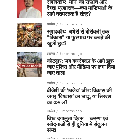
संपादकीय: ‘मौन’ का संरक्षण और
रेंगता प्रशासन—क्या माफियाओं के
आगे नतमस्तक है तंत्र?
आलेख
5 months ago
संपादकीय: अंधेरी से बोरीवली तक
“विकास” या फुटपाथ पर कब्ज़े की
खुली छूट?
आलेख
6 months ago
कोटद्वार: जब बजरंगदल के आगे झुक
जाए पुलिस और मीडिया पर लगा दिया
जाए ताला
आलेख
9 months ago
बीजेपी की ‘अजेय’ जीत: विकास की
जगह ‘विश्वास’ का जादू, या सिस्टम
का कमाल?
आलेख
9 months ago
विश्व दयालुता दिवस – करुणा एवं
संवेदनाओं से ही दुनिया में संतुलन
संभव