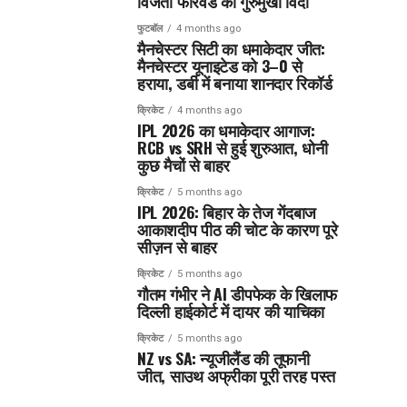
विजेता फॉरवर्ड का गुरुमुखी विदा
फुटबॉल
4 months ago
मैनचेस्टर सिटी का धमाकेदार जीत:
मैनचेस्टर यूनाइटेड को 3–0 से
हराया, डर्बी में बनाया शानदार रिकॉर्ड
क्रिकेट
4 months ago
IPL 2026 का धमाकेदार आगाज:
RCB vs SRH से हुई शुरुआत, धोनी
कुछ मैचों से बाहर
क्रिकेट
5 months ago
IPL 2026: बिहार के तेज गेंदबाज
आकाशदीप पीठ की चोट के कारण पूरे
सीज़न से बाहर
क्रिकेट
5 months ago
गौतम गंभीर ने AI डीपफेक के खिलाफ
दिल्ली हाईकोर्ट में दायर की याचिका
क्रिकेट
5 months ago
NZ vs SA: न्यूजीलैंड की तूफानी
जीत, साउथ अफ्रीका पूरी तरह पस्त