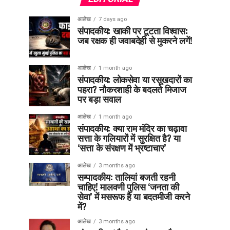
आलेख
7 days ago
संपादकीय: खाकी पर टूटता विश्वास:
जब रक्षक ही जवाबदेही से मुकरने लगें!
आलेख
1 month ago
संपादकीय: लोकसेवा या रसूखदारों का
पहरा? नौकरशाही के बदलते मिजाज
पर बड़ा सवाल
आलेख
1 month ago
संपादकीय: क्या राम मंदिर का चढ़ावा
सत्ता के गलियारों में सुरक्षित है? या
‘सत्ता के संरक्षण में भ्रष्टाचार’
आलेख
3 months ago
सम्पादकीय: तालियां बजती रहनी
चाहिए! मालवणी पुलिस ‘जनता की
सेवा’ में मसरूफ है या बदतमीजी करने
में?
आलेख
3 months ago