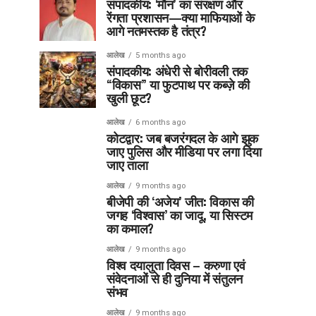
संपादकीय: ‘मौन’ का संरक्षण और
रेंगता प्रशासन—क्या माफियाओं के
आगे नतमस्तक है तंत्र?
आलेख
5 months ago
संपादकीय: अंधेरी से बोरीवली तक
“विकास” या फुटपाथ पर कब्ज़े की
खुली छूट?
आलेख
6 months ago
कोटद्वार: जब बजरंगदल के आगे झुक
जाए पुलिस और मीडिया पर लगा दिया
जाए ताला
आलेख
9 months ago
बीजेपी की ‘अजेय’ जीत: विकास की
जगह ‘विश्वास’ का जादू, या सिस्टम
का कमाल?
आलेख
9 months ago
विश्व दयालुता दिवस – करुणा एवं
संवेदनाओं से ही दुनिया में संतुलन
संभव
आलेख
9 months ago