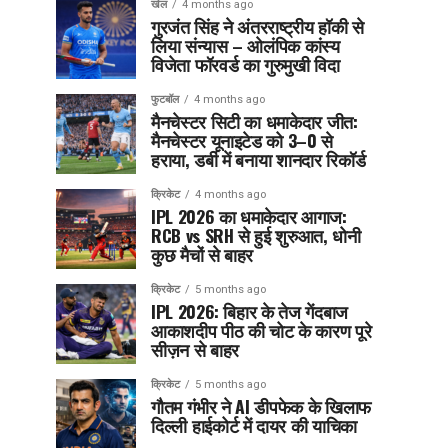
खेल
4 months ago
गुरजंत सिंह ने अंतरराष्ट्रीय हॉकी से
लिया संन्यास – ओलंपिक कांस्य
विजेता फॉरवर्ड का गुरुमुखी विदा
फुटबॉल
4 months ago
मैनचेस्टर सिटी का धमाकेदार जीत:
मैनचेस्टर यूनाइटेड को 3–0 से
हराया, डर्बी में बनाया शानदार रिकॉर्ड
क्रिकेट
4 months ago
IPL 2026 का धमाकेदार आगाज:
RCB vs SRH से हुई शुरुआत, धोनी
कुछ मैचों से बाहर
क्रिकेट
5 months ago
IPL 2026: बिहार के तेज गेंदबाज
आकाशदीप पीठ की चोट के कारण पूरे
सीज़न से बाहर
क्रिकेट
5 months ago
गौतम गंभीर ने AI डीपफेक के खिलाफ
दिल्ली हाईकोर्ट में दायर की याचिका