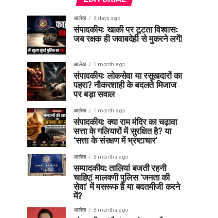
आलेख
6 days ago
संपादकीय: खाकी पर टूटता विश्वास:
जब रक्षक ही जवाबदेही से मुकरने लगें!
आलेख
1 month ago
संपादकीय: लोकसेवा या रसूखदारों का
पहरा? नौकरशाही के बदलते मिजाज
पर बड़ा सवाल
आलेख
1 month ago
संपादकीय: क्या राम मंदिर का चढ़ावा
सत्ता के गलियारों में सुरक्षित है? या
‘सत्ता के संरक्षण में भ्रष्टाचार’
आलेख
3 months ago
सम्पादकीय: तालियां बजती रहनी
चाहिए! मालवणी पुलिस ‘जनता की
सेवा’ में मसरूफ है या बदतमीजी करने
में?
आलेख
3 months ago