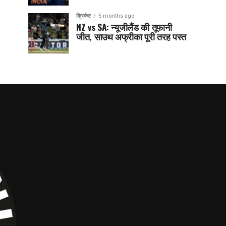
क्रिकेट
5 months ago
NZ vs SA: न्यूजीलैंड की तूफानी
जीत, साउथ अफ्रीका पूरी तरह पस्त