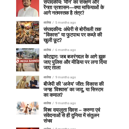
संपादकीय: ‘मौन’ का संरक्षण और
रेंगता प्रशासन—क्या माफियाओं के
आगे नतमस्तक है तंत्र?
आलेख
5 months ago
संपादकीय: अंधेरी से बोरीवली तक
“विकास” या फुटपाथ पर कब्ज़े की
खुली छूट?
आलेख
6 months ago
कोटद्वार: जब बजरंगदल के आगे झुक
जाए पुलिस और मीडिया पर लगा दिया
जाए ताला
आलेख
9 months ago
बीजेपी की ‘अजेय’ जीत: विकास की
जगह ‘विश्वास’ का जादू, या सिस्टम
का कमाल?
आलेख
9 months ago
विश्व दयालुता दिवस – करुणा एवं
संवेदनाओं से ही दुनिया में संतुलन
संभव