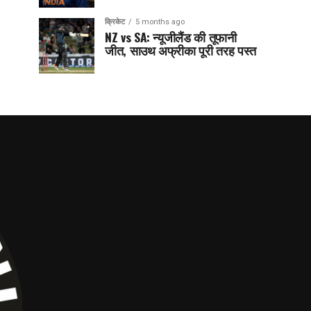
क्रिकेट
5 months ago
NZ vs SA: न्यूजीलैंड की तूफानी
जीत, साउथ अफ्रीका पूरी तरह पस्त