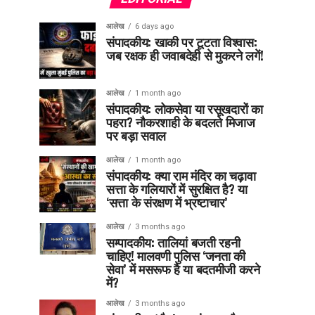
आलेख
6 days ago
संपादकीय: खाकी पर टूटता विश्वास:
जब रक्षक ही जवाबदेही से मुकरने लगें!
आलेख
1 month ago
संपादकीय: लोकसेवा या रसूखदारों का
पहरा? नौकरशाही के बदलते मिजाज
पर बड़ा सवाल
आलेख
1 month ago
संपादकीय: क्या राम मंदिर का चढ़ावा
सत्ता के गलियारों में सुरक्षित है? या
‘सत्ता के संरक्षण में भ्रष्टाचार’
आलेख
3 months ago
सम्पादकीय: तालियां बजती रहनी
चाहिए! मालवणी पुलिस ‘जनता की
सेवा’ में मसरूफ है या बदतमीजी करने
में?
आलेख
3 months ago