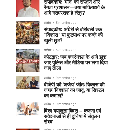
संपादकीय: ‘मौन’ का संरक्षण और
रेंगता प्रशासन—क्या माफियाओं के
आगे नतमस्तक है तंत्र?
आलेख
5 months ago
संपादकीय: अंधेरी से बोरीवली तक
“विकास” या फुटपाथ पर कब्ज़े की
खुली छूट?
आलेख
6 months ago
कोटद्वार: जब बजरंगदल के आगे झुक
जाए पुलिस और मीडिया पर लगा दिया
जाए ताला
आलेख
9 months ago
बीजेपी की ‘अजेय’ जीत: विकास की
जगह ‘विश्वास’ का जादू, या सिस्टम
का कमाल?
आलेख
9 months ago
विश्व दयालुता दिवस – करुणा एवं
संवेदनाओं से ही दुनिया में संतुलन
संभव