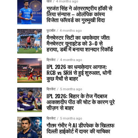
खेल
4 months ago
गुरजंत सिंह ने अंतरराष्ट्रीय हॉकी से
लिया संन्यास – ओलंपिक कांस्य
विजेता फॉरवर्ड का गुरुमुखी विदा
फुटबॉल
4 months ago
मैनचेस्टर सिटी का धमाकेदार जीत:
मैनचेस्टर यूनाइटेड को 3–0 से
हराया, डर्बी में बनाया शानदार रिकॉर्ड
क्रिकेट
4 months ago
IPL 2026 का धमाकेदार आगाज:
RCB vs SRH से हुई शुरुआत, धोनी
कुछ मैचों से बाहर
क्रिकेट
5 months ago
IPL 2026: बिहार के तेज गेंदबाज
आकाशदीप पीठ की चोट के कारण पूरे
सीज़न से बाहर
क्रिकेट
5 months ago
गौतम गंभीर ने AI डीपफेक के खिलाफ
दिल्ली हाईकोर्ट में दायर की याचिका