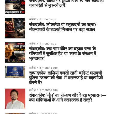
संपादकीय: खाकी पर टूटता विश्वास: जब रक्षक ही
जवाबदेही से मुकरने लगें!
आलेख
1 month ago
संपादकीय: लोकसेवा या रसूखदारों का पहरा?
नौकरशाही के बदलते मिजाज पर बड़ा सवाल
आलेख
1 month ago
संपादकीय: क्या राम मंदिर का चढ़ावा सत्ता के
गलियारों में सुरक्षित है? या ‘सत्ता के संरक्षण में
भ्रष्टाचार’
आलेख
3 months ago
सम्पादकीय: तालियां बजती रहनी चाहिए! मालवणी
पुलिस ‘जनता की सेवा’ में मसरूफ है या बदतमीजी
करने में?
आलेख
3 months ago
संपादकीय: ‘मौन’ का संरक्षण और रेंगता प्रशासन—
क्या माफियाओं के आगे नतमस्तक है तंत्र?