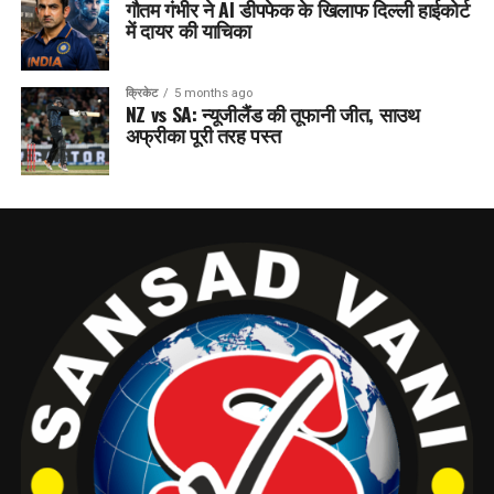
गौतम गंभीर ने AI डीपफेक के खिलाफ दिल्ली हाईकोर्ट
में दायर की याचिका
क्रिकेट
5 months ago
NZ vs SA: न्यूजीलैंड की तूफानी जीत, साउथ
अफ्रीका पूरी तरह पस्त