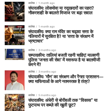
आलेख
1 month ago
संपादकीय: लोकसेवा या रसूखदारों का पहरा?
नौकरशाही के बदलते मिजाज पर बड़ा सवाल
आलेख
1 month ago
संपादकीय: क्या राम मंदिर का चढ़ावा सत्ता के
गलियारों में सुरक्षित है? या ‘सत्ता के संरक्षण में
भ्रष्टाचार’
आलेख
3 months ago
सम्पादकीय: तालियां बजती रहनी चाहिए! मालवणी
पुलिस ‘जनता की सेवा’ में मसरूफ है या बदतमीजी
करने में?
आलेख
3 months ago
संपादकीय: ‘मौन’ का संरक्षण और रेंगता प्रशासन—
क्या माफियाओं के आगे नतमस्तक है तंत्र?
आलेख
5 months ago
संपादकीय: अंधेरी से बोरीवली तक “विकास” या
फुटपाथ पर कब्ज़े की खुली छूट?