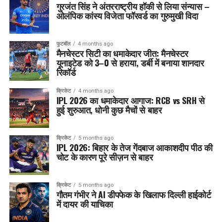
गुरजंत सिंह ने अंतरराष्ट्रीय हॉकी से लिया संन्यास –
ओलंपिक कांस्य विजेता फॉरवर्ड का गुरुमुखी विदा
फुटबॉल
4 months ago
मैनचेस्टर सिटी का धमाकेदार जीत: मैनचेस्टर
यूनाइटेड को 3–0 से हराया, डर्बी में बनाया शानदार
रिकॉर्ड
क्रिकेट
4 months ago
IPL 2026 का धमाकेदार आगाज: RCB vs SRH से
हुई शुरुआत, धोनी कुछ मैचों से बाहर
क्रिकेट
5 months ago
IPL 2026: बिहार के तेज गेंदबाज आकाशदीप पीठ की
चोट के कारण पूरे सीज़न से बाहर
क्रिकेट
5 months ago
गौतम गंभीर ने AI डीपफेक के खिलाफ दिल्ली हाईकोर्ट
में दायर की याचिका