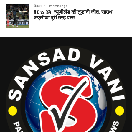
क्रिकेट
5 months ago
NZ vs SA: न्यूजीलैंड की तूफानी जीत, साउथ
अफ्रीका पूरी तरह पस्त