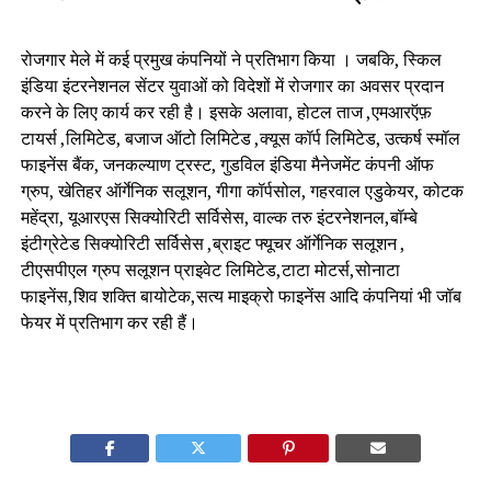
रोजगार मेले में कई प्रमुख कंपनियों ने प्रतिभाग किया । जबकि, स्किल
इंडिया इंटरनेशनल सेंटर युवाओं को विदेशों में रोजगार का अवसर प्रदान
करने के लिए कार्य कर रही है। इसके अलावा, होटल ताज ,एमआरऍफ़
टायर्स ,लिमिटेड, बजाज ऑटो लिमिटेड ,क्यूस कॉर्प लिमिटेड, उत्कर्ष स्मॉल
फाइनेंस बैंक, जनकल्याण ट्रस्ट, गुडविल इंडिया मैनेजमेंट कंपनी ऑफ
ग्रुप, खेतिहर ऑर्गेनिक सलूशन, गीगा कॉर्पसोल, गहरवाल एडुकेयर, कोटक
महेंद्रा, यूआरएस सिक्योरिटी सर्विसेस, वाल्क तरु इंटरनेशनल,बॉम्बे
इंटीग्रेटेड सिक्योरिटी सर्विसेस ,ब्राइट फ्यूचर ऑर्गेनिक सलूशन ,
टीएसपीएल ग्रुप सलूशन प्राइवेट लिमिटेड,टाटा मोटर्स,सोनाटा
फाइनेंस,शिव शक्ति बायोटेक,सत्य माइक्रो फाइनेंस आदि कंपनियां भी जॉब
फेयर में प्रतिभाग कर रही हैं।