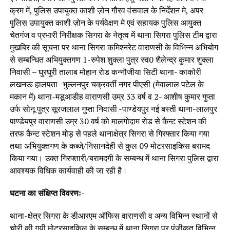
क्रम में, पुलिस उपायुक्त काशी ज़ोन गौरव वंसवाल के निर्देशन मे, अपर
पुलिस उपायुक्त काशी ज़ोन के पर्यवेक्षण मे एवं सहायक पुलिस आयुक्त
चेतगंज व प्रभारी निरीक्षक सिगरा के नेतृत्व में थाना सिगरा पुलिस टीम द्वारा
मुखबिर की सूचना पर थाना सिगरा कमिश्नरेट वाराणसी के विभिन्न अभियोग
से सम्बन्धित अभियुक्तगण 1-रुपेश शुक्ला पुत्र स्व0 शैलेन्द्र कुमार शुक्ला
निवासी – घुरघुरी तालाब मोहान रोड कन्नौजीया सिटी थाना- काकोरी
लखनऊ हालपता- भुल्लनपुर चक्रवर्ती नगर पीएसी (मेवालाल पटेल के
मकान में) थाना-मडूआडीह वाराणसी उम्र 33 वर्ष व 2- आशीष कुमार गुप्ता
उर्फ सोनू पुत्र सूरजलाल गुप्ता निवासी -पाण्डेयपुर नई बस्ती थाना-लालपुर
पाण्डेयपुर वाराणसी उम्र 30 वर्ष को मालगोदाम रोड से कैन्ट स्टेशन की
तरफ कैन्ट स्टेशन मोड़ से पहले थानाक्षेत्र सिगरा से गिरफ्तार किया गया
तथा अभियुक्तगण के कब्जे/निसानदेही से कुल 09 मोटरसाइकिस बरामद
किया गया। उक्त गिरफ्तारी/बरामदगी के सम्बन्ध में थाना सिगरा पुलिस द्वारा
आवश्यक विधिक कार्यवाही की जा रही है।
घटना का संक्षिप्त विवरणः-
थाना-क्षेत्र सिगरा के डीआरएम ऑफिस वाराणसी व अन्य विभिन्न स्थानों से
चोरी की गयी मोटरसाइकिल के सम्बन्ध में थाना सिगरा पर पंजीकृत विभिन्न