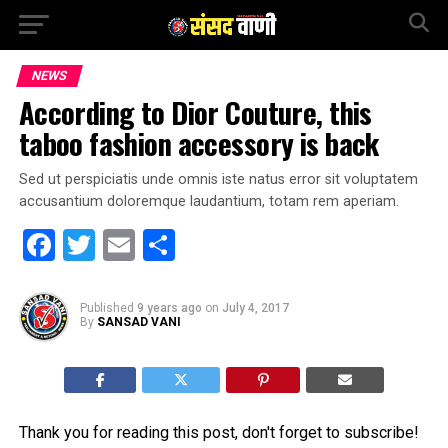
NEWS
According to Dior Couture, this
taboo fashion accessory is back
Sed ut perspiciatis unde omnis iste natus error sit voluptatem
accusantium doloremque laudantium, totam rem aperiam.
Facebook
Twitter
Email
Share
Published
9 years ago
on
July 4, 2017
By
SANSAD VANI
Thank you for reading this post, don't forget to subscribe!