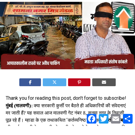
Thank you for reading this post, don't forget to subscribe!
मुंबई (मालवणी):
क्या सरकारी कुर्सी पर बैठते ही अधिकारियों की संवेदनाएं
मर जाती हैं? यह सवाल आज मालवणी गेट नंबर 8, सनमा नगर के निवासी
Facebook
Twitter
Email
S
पूछ रहे हैं। म्हाडा के एक तथाकथित ‘कर्तव्यनिष्ठ’ अधिकारी
संतोष कांबले
की कार्यप्रणाली ने आज पूरी सोसाइटी को खतरे के मुहाने पर खड़ा कर दिया
है।