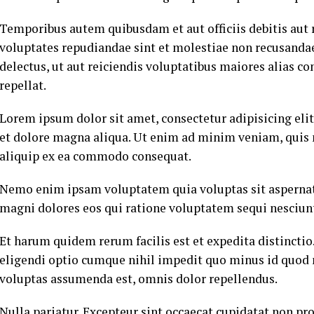
Temporibus autem quibusdam et aut officiis debitis aut 
voluptates repudiandae sint et molestiae non recusandae
delectus, ut aut reiciendis voluptatibus maiores alias c
repellat.
Lorem ipsum dolor sit amet, consectetur adipisicing eli
et dolore magna aliqua. Ut enim ad minim veniam, quis n
aliquip ex ea commodo consequat.
Nemo enim ipsam voluptatem quia voluptas sit aspernatu
magni dolores eos qui ratione voluptatem sequi nesciun
Et harum quidem rerum facilis est et expedita distincti
eligendi optio cumque nihil impedit quo minus id quod
voluptas assumenda est, omnis dolor repellendus.
Nulla pariatur. Excepteur sint occaecat cupidatat non pro