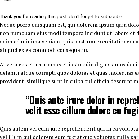
Thank you for reading this post, don't forget to subscribe!
Neque porro quisquam est, qui dolorem ipsum quia dolor s
non numquam eius modi tempora incidunt ut labore et 
enim ad minima veniam, quis nostrum exercitationem ull
aliquid ex ea commodi consequatur.
At vero eos et accusamus et iusto odio dignissimos duc
deleniti atque corrupti quos dolores et quas molestias e
provident, similique sunt in culpa qui officia deserunt m
“Duis aute irure dolor in repre
velit esse cillum dolore eu fugi
Quis autem vel eum iure reprehenderit qui in ea volupta
vel illum qui dolorem eum fugiat quo voluptas nulla pari