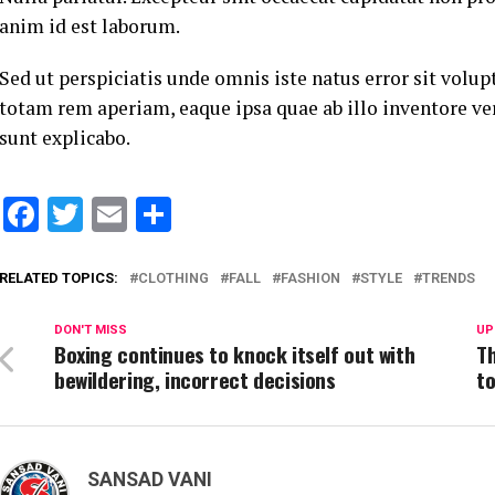
anim id est laborum.
Sed ut perspiciatis unde omnis iste natus error sit vo
totam rem aperiam, eaque ipsa quae ab illo inventore veri
sunt explicabo.
Facebook
Twitter
Email
Share
RELATED TOPICS:
CLOTHING
FALL
FASHION
STYLE
TRENDS
DON'T MISS
UP
Boxing continues to knock itself out with
Th
bewildering, incorrect decisions
t
SANSAD VANI