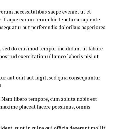
rerum necessitatibus saepe eveniet ut et
. Itaque earum rerum hic tenetur a sapiente
onsequatur aut perferendis doloribus asperiores
t, sed do eiusmod tempor incididunt ut labore
ostrud exercitation ullamco laboris nisi ut
r aut odit aut fugit, sed quia consequuntur
t.
o. Nam libero tempore, cum soluta nobis est
 maxime placeat facere possimus, omnis
ident, sunt in culpa qui officia deserunt mollit