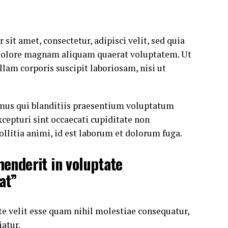
it amet, consectetur, adipisci velit, sed quia
dolore magnam aliquam quaerat voluptatem. Ut
am corporis suscipit laboriosam, nisi ut
imus qui blanditiis praesentium voluptatum
xcepturi sint occaecati cupiditate non
ollitia animi, id est laborum et dolorum fuga.
henderit in voluptate
at”
te velit esse quam nihil molestiae consequatur,
atur.