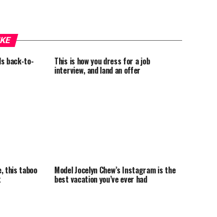
IKE
ls back-to-
This is how you dress for a job
interview, and land an offer
, this taboo
Model Jocelyn Chew’s Instagram is the
k
best vacation you’ve ever had