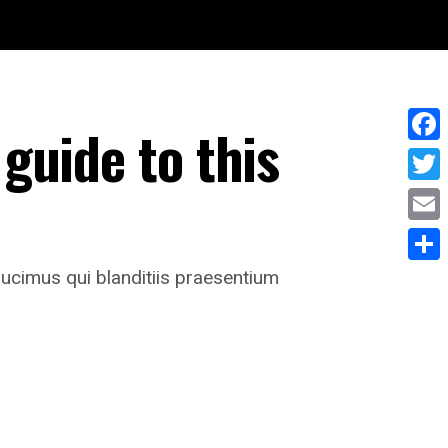
guide to this
Face
Twitt
Email
ucimus qui blanditiis praesentium
Share