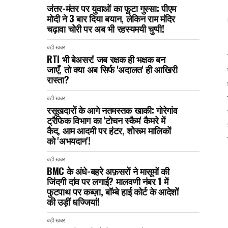
जंतर-मंतर पर युवाओं का फूटा गुस्सा: पीएम
मोदी ने 3 बार दिया बयान, लेकिन राम मंदिर
चढ़ावा चोरी पर अब भी रहस्यमयी चुप्पी!
बड़ी खबर
RTI भी बेअसर! जब रक्षक ही भक्षक बन
जाएँ, तो क्या अब सिर्फ 'अदालत' ही आखिरी
रास्ता?
बड़ी खबर
रसूखदारों के आगे नतमस्तक खाकी: गोरेगांव
ट्रैफिक विभाग का 'टोचन स्कैम' कैमरे में
कैद, आम आदमी पर हंटर, शोरूम मालिकों
को 'अभयदान'!
बड़ी खबर
BMC के अंधे-बहरे अफ़सरों ने मासूमों की
जिंदगी दांव पर लगाई? मालवणी नंबर 1 में
फुटपाथ पर कब्ज़ा, बॉम्बे हाई कोर्ट के आदेशों
की उड़ीं धज्जियां!
बड़ी खबर