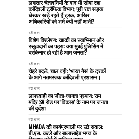
लगातार चेतावनियों के बाद भी सोया रहा
कांदिवली ट्रैफिक विभाग; पूरी रात सड़क
घेरकर खड़े रहते हैं ट्रक, आखिर
अधिकारियों को शर्म क्यों नहीं आती?
बड़ी खबर
विशेष विश्लेषण: खाकी का स्वाभिमान और
रसूखदारों का पहरा: क्या मुंबई पुलिसिंग में
दरकिनार हो रही है आम जनता?
बड़ी खबर
चेहरे बदले, चाल वही: 'भारत गैस' के ट्रकों
के आगे नतमस्तक कांदिवली प्रशासन।
बड़ी खबर
लापरवाही का जीता-जागता प्रमाण: राम
मंदिर SV रोड पर 'विकास' के नाम पर जनता
की दुर्दशा
बड़ी खबर
MHADA की कार्यप्रणाली पर उठे सवाल:
बी.एस. कटरे और बालासाहेब भगत के
खिलाफ कोर्ट में याचिका दायर