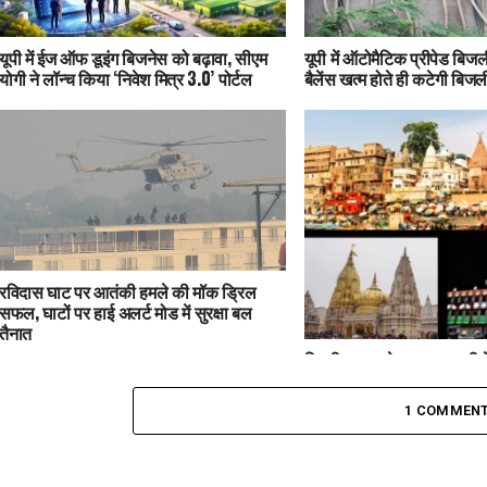
यूपी में ईज ऑफ डूइंग बिजनेस को बढ़ावा, सीएम
यूपी में ऑटोमैटिक प्रीपेड बिजली
योगी ने लॉन्च किया ‘निवेश मित्र 3.0’ पोर्टल
बैलेंस खत्म होते ही कटेगी बिजल
रविदास घाट पर आतंकी हमले की मॉक ड्रिल
सफल, घाटों पर हाई अलर्ट मोड में सुरक्षा बल
तैनात
दिल्ली ब्लास्ट के बाद वाराणसी मे
काशी विश्वनाथ धाम से कैंट स्
मोड
1 COMMEN