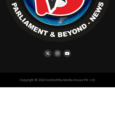
Copyright © 2026 Vashishtha Media House Pvt. Ltd.