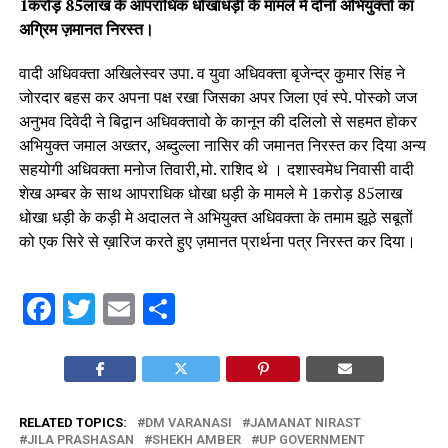
1करोड़ 85लाख के आपराधिक धोखाधड़ी के मामले मे दोनों अभियुक्तों का
अग्रिम ज़मानत निरस्त।
वादी अधिवक्ता अखिलेस्वर उपा. व युवा अधिवक्ता बृजेन्द्र कुमार सिंह ने
जोरदार बहस कर अपना पक्ष रखा जिसका अपर जिला एवं स्पे. पोस्को जज
अनुभव दिवेदी ने बिद्वान अधिवक्तावो के कानून की दलिलो से सहमत होकर
अभियुक्त जमाल अख्तर, अब्दुल्ला नासिर की जमानत निरस्त कर दिया अन्य
सहयोगी अधिवक्ता मनोज तिवारी,मो. राशिद थे । दशास्वमेध निवासी वादी
शेख अम्बर के साथ आपराधिक धोखा धड़ी के मामले मे 1करोड़ 85लाख
धोखा धड़ी के कड़ी मे अदालत ने अभियुक्त अधिवक्ता के तमाम झूठे सबूतों
को एक सिरे से ख़ारिज करते हुए ज़मानत प्रार्थना पत्र निरस्त कर दिया।
Facebook
Twitter
Email
Share
RELATED TOPICS:
DM VARANASI
JAMANAT NIRAST
JILA PRASHASAN
SHEKH AMBER
UP GOVERNMENT