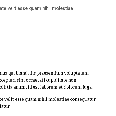
ate velit esse quam nihil molestiae
imus qui blanditiis praesentium voluptatum
xcepturi sint occaecati cupiditate non
ollitia animi, id est laborum et dolorum fuga.
te velit esse quam nihil molestiae consequatur,
atur.