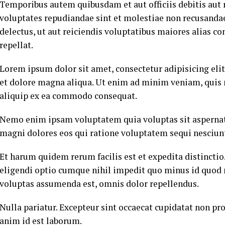
Temporibus autem quibusdam et aut officiis debitis aut 
voluptates repudiandae sint et molestiae non recusandae
delectus, ut aut reiciendis voluptatibus maiores alias c
repellat.
Lorem ipsum dolor sit amet, consectetur adipisicing eli
et dolore magna aliqua. Ut enim ad minim veniam, quis n
aliquip ex ea commodo consequat.
Nemo enim ipsam voluptatem quia voluptas sit aspernatu
magni dolores eos qui ratione voluptatem sequi nesciun
Et harum quidem rerum facilis est et expedita distincti
eligendi optio cumque nihil impedit quo minus id quod
voluptas assumenda est, omnis dolor repellendus.
Nulla pariatur. Excepteur sint occaecat cupidatat non pro
anim id est laborum.