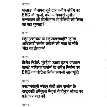
NEWS
मालाड: विनायक दुबे द्वारा अवैध डंपिंग पर
BMC की चुप्पी, क्या अधिकारी सुनील
पानसकर की मिलीभगत से मीडिया को किया
जा रहा गुमराह?
NEWS
महाभ्रष्टाचार या महालापरवाही? म्हाडा
अधिकारी संतोष कांबले की नाक के नीचे
'मौत का इंतजाम'
NEWS
विशेष रिपोर्ट: मुंबई में 'डबल इंजन' सरकार
फेल? माफिया 'कर्सन' के अवैध निर्माण पर
BMC का नोटिस सिर्फ कागज़ी खानापूर्ति!
NEWS
प्रधानमंत्री नरेंद्र मोदी और फ्रांस के
राष्ट्रपति इमैनुएल मैक्रों ने होर्मुज संकट पर
फोन पर बात की
NEWS