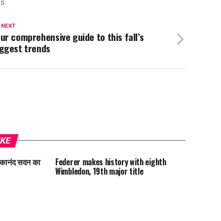
TS
 NEXT
ur comprehensive guide to this fall’s
iggest trends
IKE
वेकानंद सदन का
Federer makes history with eighth
Wimbledon, 19th major title