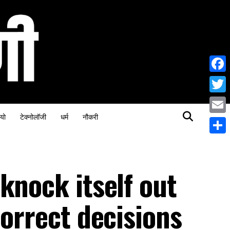
Face
Twitt
यो
टेक्नोलॉजी
धर्म
नौकरी
Email
Share
knock itself out
correct decisions