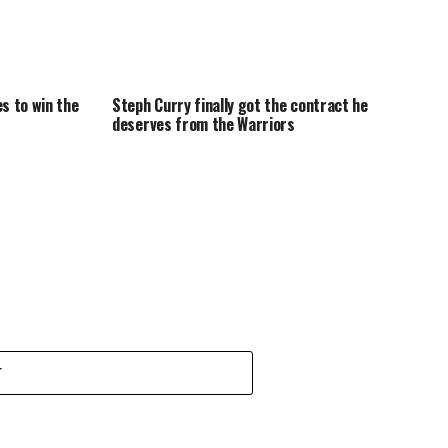
es to win the
Steph Curry finally got the contract he
deserves from the Warriors
T