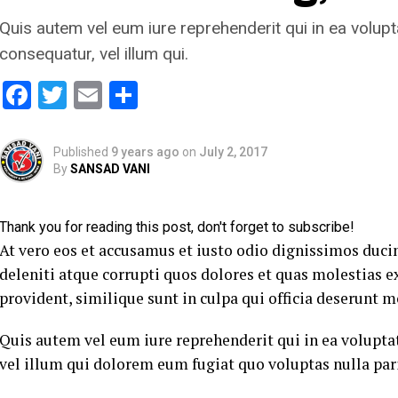
Quis autem vel eum iure reprehenderit qui in ea volupt
consequatur, vel illum qui.
Facebook
Twitter
Email
Share
Published
9 years ago
on
July 2, 2017
By
SANSAD VANI
Thank you for reading this post, don't forget to subscribe!
At vero eos et accusamus et iusto odio dignissimos duc
deleniti atque corrupti quos dolores et quas molestias e
provident, similique sunt in culpa qui officia deserunt m
Quis autem vel eum iure reprehenderit qui in ea volupta
vel illum qui dolorem eum fugiat quo voluptas nulla pari