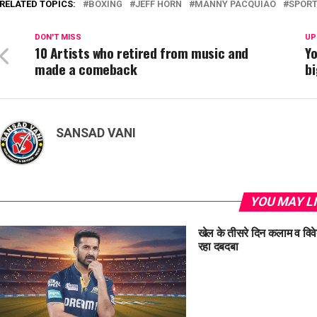
RELATED TOPICS:
BOXING
JEFF HORN
MANNY PACQUIAO
SPOR
DON'T MISS
UP
10 Artists who retired from music and
Yo
made a comeback
b
SANSAD VANI
YOU MAY L
खेल के तीसरे दिन कलाम व वि
रहा दबदबा