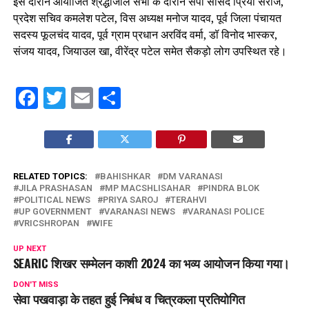
इस दौरान आयोजित श्रद्धांजलि सभा के दौरान सपा सांसद प्रिया सरोज,
प्रदेश सचिव कमलेश पटेल, विस अध्यक्ष मनोज यादव, पूर्व जिला पंचायत
सदस्य फूलचंद यादव, पूर्व ग्राम प्रधान अरविंद वर्मा, डॉ विनोद भास्कर,
संजय यादव, जियाउल खा, वीरेंद्र पटेल समेत सैकड़ो लोग उपस्थित रहे।
Facebook
Twitter
Email
Share
RELATED TOPICS:
BAHISHKAR
DM VARANASI
JILA PRASHASAN
MP MACSHLISAHAR
PINDRA BLOK
POLITICAL NEWS
PRIYA SAROJ
TERAHVI
UP GOVERNMENT
VARANASI NEWS
VARANASI POLICE
VRICSHROPAN
WIFE
UP NEXT
SEARIC शिखर सम्मेलन काशी 2024 का भव्य आयोजन किया गया।
DON'T MISS
सेवा पखवाड़ा के तहत हुई निबंध व चित्रकला प्रतियोगित