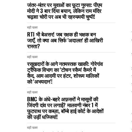
जंतर-मंतर पर युवाओं का फूटा गुस्सा: पीएम
मोदी ने 3 बार दिया बयान, लेकिन राम मंदिर
चढ़ावा चोरी पर अब भी रहस्यमयी चुप्पी!
बड़ी खबर
RTI भी बेअसर! जब रक्षक ही भक्षक बन
जाएँ, तो क्या अब सिर्फ 'अदालत' ही आखिरी
रास्ता?
बड़ी खबर
रसूखदारों के आगे नतमस्तक खाकी: गोरेगांव
ट्रैफिक विभाग का 'टोचन स्कैम' कैमरे में
कैद, आम आदमी पर हंटर, शोरूम मालिकों
को 'अभयदान'!
बड़ी खबर
BMC के अंधे-बहरे अफ़सरों ने मासूमों की
जिंदगी दांव पर लगाई? मालवणी नंबर 1 में
फुटपाथ पर कब्ज़ा, बॉम्बे हाई कोर्ट के आदेशों
की उड़ीं धज्जियां!
बड़ी खबर