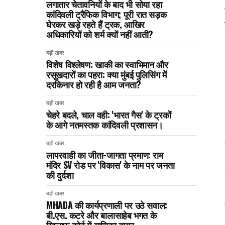
लगातार चेतावनियों के बाद भी सोया रहा
कांदिवली ट्रैफिक विभाग; पूरी रात सड़क
घेरकर खड़े रहते हैं ट्रक, आखिर
अधिकारियों को शर्म क्यों नहीं आती?
बड़ी खबर
विशेष विश्लेषण: खाकी का स्वाभिमान और
रसूखदारों का पहरा: क्या मुंबई पुलिसिंग में
दरकिनार हो रही है आम जनता?
बड़ी खबर
चेहरे बदले, चाल वही: 'भारत गैस' के ट्रकों
के आगे नतमस्तक कांदिवली प्रशासन।
बड़ी खबर
लापरवाही का जीता-जागता प्रमाण: राम
मंदिर SV रोड पर 'विकास' के नाम पर जनता
की दुर्दशा
बड़ी खबर
MHADA की कार्यप्रणाली पर उठे सवाल:
बी.एस. कटरे और बालासाहेब भगत के
खिलाफ कोर्ट में याचिका दायर