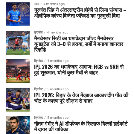
खेल
4 months ago
गुरजंत सिंह ने अंतरराष्ट्रीय हॉकी से लिया संन्यास –
ओलंपिक कांस्य विजेता फॉरवर्ड का गुरुमुखी विदा
फुटबॉल
4 months ago
मैनचेस्टर सिटी का धमाकेदार जीत: मैनचेस्टर
यूनाइटेड को 3–0 से हराया, डर्बी में बनाया शानदार
रिकॉर्ड
क्रिकेट
4 months ago
IPL 2026 का धमाकेदार आगाज: RCB vs SRH से
हुई शुरुआत, धोनी कुछ मैचों से बाहर
क्रिकेट
5 months ago
IPL 2026: बिहार के तेज गेंदबाज आकाशदीप पीठ की
चोट के कारण पूरे सीज़न से बाहर
क्रिकेट
5 months ago
गौतम गंभीर ने AI डीपफेक के खिलाफ दिल्ली हाईकोर्ट
में दायर की याचिका