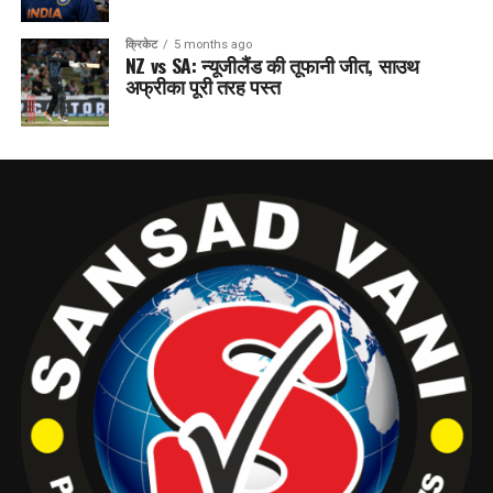
क्रिकेट
5 months ago
NZ vs SA: न्यूजीलैंड की तूफानी जीत, साउथ
अफ्रीका पूरी तरह पस्त