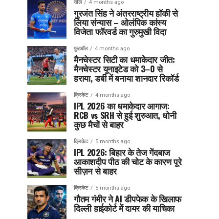
खेल
4 months ago
गुरजंत सिंह ने अंतरराष्ट्रीय हॉकी से
लिया संन्यास – ओलंपिक कांस्य
विजेता फॉरवर्ड का गुरुमुखी विदा
फुटबॉल
4 months ago
मैनचेस्टर सिटी का धमाकेदार जीत:
मैनचेस्टर यूनाइटेड को 3–0 से
हराया, डर्बी में बनाया शानदार रिकॉर्ड
क्रिकेट
4 months ago
IPL 2026 का धमाकेदार आगाज:
RCB vs SRH से हुई शुरुआत, धोनी
कुछ मैचों से बाहर
क्रिकेट
5 months ago
IPL 2026: बिहार के तेज गेंदबाज
आकाशदीप पीठ की चोट के कारण पूरे
सीज़न से बाहर
क्रिकेट
5 months ago
गौतम गंभीर ने AI डीपफेक के खिलाफ
दिल्ली हाईकोर्ट में दायर की याचिका