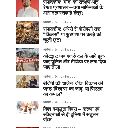
संपादकीय: ‘मौन’ का संरक्षण और
रेंगता प्रशासन—क्या माफियाओं के
आगे नतमस्तक है तंत्र?
आलेख
5 months ago
संपादकीय: अंधेरी से बोरीवली तक
“विकास” या फुटपाथ पर कब्ज़े की
खुली छूट?
आलेख
6 months ago
कोटद्वार: जब बजरंगदल के आगे झुक
जाए पुलिस और मीडिया पर लगा दिया
जाए ताला
आलेख
9 months ago
बीजेपी की ‘अजेय’ जीत: विकास की
जगह ‘विश्वास’ का जादू, या सिस्टम
का कमाल?
आलेख
9 months ago
विश्व दयालुता दिवस – करुणा एवं
संवेदनाओं से ही दुनिया में संतुलन
संभव