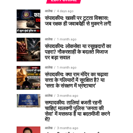
आलेख
4 days ago
संपादकीय: खाकी पर टूटता विश्वास:
जब रक्षक ही जवाबदेही से मुकरने लगें!
आलेख
1 month ago
संपादकीय: लोकसेवा या रसूखदारों का
पहरा? नौकरशाही के बदलते मिजाज
पर बड़ा सवाल
आलेख
1 month ago
संपादकीय: क्या राम मंदिर का चढ़ावा
सत्ता के गलियारों में सुरक्षित है? या
‘सत्ता के संरक्षण में भ्रष्टाचार’
आलेख
3 months ago
सम्पादकीय: तालियां बजती रहनी
चाहिए! मालवणी पुलिस ‘जनता की
सेवा’ में मसरूफ है या बदतमीजी करने
में?
आलेख
3 months ago