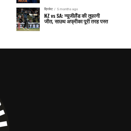
क्रिकेट
5 months ago
NZ vs SA: न्यूजीलैंड की तूफानी
जीत, साउथ अफ्रीका पूरी तरह पस्त