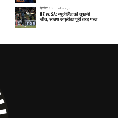
क्रिकेट
5 months ago
NZ vs SA: न्यूजीलैंड की तूफानी
जीत, साउथ अफ्रीका पूरी तरह पस्त