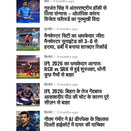
खेल
4 months ago
गुरजंत सिंह ने अंतरराष्ट्रीय हॉकी से
लिया संन्यास – ओलंपिक कांस्य
विजेता फॉरवर्ड का गुरुमुखी विदा
फुटबॉल
4 months ago
मैनचेस्टर सिटी का धमाकेदार जीत:
मैनचेस्टर यूनाइटेड को 3–0 से
हराया, डर्बी में बनाया शानदार रिकॉर्ड
क्रिकेट
4 months ago
IPL 2026 का धमाकेदार आगाज:
RCB vs SRH से हुई शुरुआत, धोनी
कुछ मैचों से बाहर
क्रिकेट
5 months ago
IPL 2026: बिहार के तेज गेंदबाज
आकाशदीप पीठ की चोट के कारण पूरे
सीज़न से बाहर
क्रिकेट
5 months ago
गौतम गंभीर ने AI डीपफेक के खिलाफ
दिल्ली हाईकोर्ट में दायर की याचिका