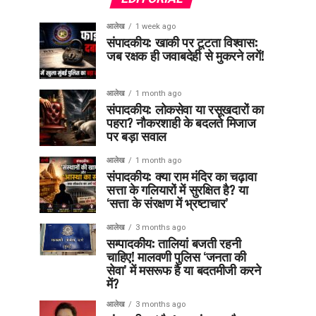
आलेख
1 week ago
संपादकीय: खाकी पर टूटता विश्वास:
जब रक्षक ही जवाबदेही से मुकरने लगें!
आलेख
1 month ago
संपादकीय: लोकसेवा या रसूखदारों का
पहरा? नौकरशाही के बदलते मिजाज
पर बड़ा सवाल
आलेख
1 month ago
संपादकीय: क्या राम मंदिर का चढ़ावा
सत्ता के गलियारों में सुरक्षित है? या
‘सत्ता के संरक्षण में भ्रष्टाचार’
आलेख
3 months ago
सम्पादकीय: तालियां बजती रहनी
चाहिए! मालवणी पुलिस ‘जनता की
सेवा’ में मसरूफ है या बदतमीजी करने
में?
आलेख
3 months ago