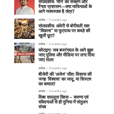
संपादकीय: ‘मौन’ का संरक्षण और
रेंगता प्रशासन—क्या माफियाओं के
आगे नतमस्तक है तंत्र?
आलेख
5 months ago
संपादकीय: अंधेरी से बोरीवली तक
“विकास” या फुटपाथ पर कब्ज़े की
खुली छूट?
आलेख
6 months ago
कोटद्वार: जब बजरंगदल के आगे झुक
जाए पुलिस और मीडिया पर लगा दिया
जाए ताला
आलेख
9 months ago
बीजेपी की ‘अजेय’ जीत: विकास की
जगह ‘विश्वास’ का जादू, या सिस्टम
का कमाल?
आलेख
9 months ago
विश्व दयालुता दिवस – करुणा एवं
संवेदनाओं से ही दुनिया में संतुलन
संभव