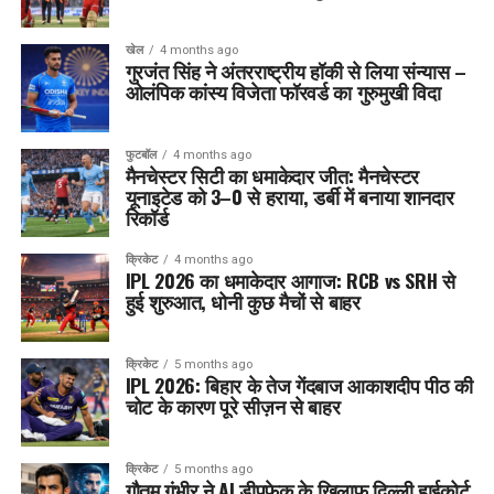
खेल
4 months ago
गुरजंत सिंह ने अंतरराष्ट्रीय हॉकी से लिया संन्यास –
ओलंपिक कांस्य विजेता फॉरवर्ड का गुरुमुखी विदा
फुटबॉल
4 months ago
मैनचेस्टर सिटी का धमाकेदार जीत: मैनचेस्टर
यूनाइटेड को 3–0 से हराया, डर्बी में बनाया शानदार
रिकॉर्ड
क्रिकेट
4 months ago
IPL 2026 का धमाकेदार आगाज: RCB vs SRH से
हुई शुरुआत, धोनी कुछ मैचों से बाहर
क्रिकेट
5 months ago
IPL 2026: बिहार के तेज गेंदबाज आकाशदीप पीठ की
चोट के कारण पूरे सीज़न से बाहर
क्रिकेट
5 months ago
गौतम गंभीर ने AI डीपफेक के खिलाफ दिल्ली हाईकोर्ट