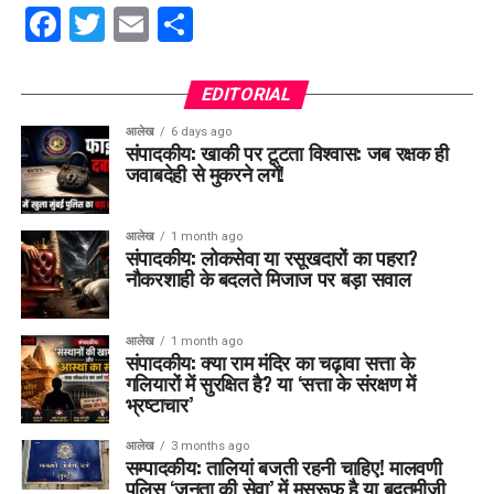
Facebook
Twitter
Email
Share
EDITORIAL
आलेख
6 days ago
संपादकीय: खाकी पर टूटता विश्वास: जब रक्षक ही
जवाबदेही से मुकरने लगें!
आलेख
1 month ago
संपादकीय: लोकसेवा या रसूखदारों का पहरा?
नौकरशाही के बदलते मिजाज पर बड़ा सवाल
आलेख
1 month ago
संपादकीय: क्या राम मंदिर का चढ़ावा सत्ता के
गलियारों में सुरक्षित है? या ‘सत्ता के संरक्षण में
भ्रष्टाचार’
आलेख
3 months ago
सम्पादकीय: तालियां बजती रहनी चाहिए! मालवणी
पुलिस ‘जनता की सेवा’ में मसरूफ है या बदतमीजी