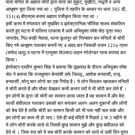
माता मन्दिर से अज्ञात चोरों द्वारा माता का मुकुट, मुखौटा, नथूनी व अन्य
आभूषण चुरा लिया गया था । पुलिस ने तहरीर के आधार पर धारा 305 डी,
331(4) बीएनएस बनाम अज्ञात पंजीकृत किया गया था ।
इसी क्रम में मंगलवार को मुखबिर व इलेक्ट्रानिक/भौतिक साक्ष्य संकलित
करते हुए घटना में सलिप्त प्रकाश में आये अभियुक्त रमेश सेठ पुत्र स्व0
जगरदेव, नि0 बरही नेवादा, थाना फूलपुर को गिरफ्तार कर मन्दिरों से चोरी
किए गये आभूषण गलाकर बनायें गए 4 अदद बार जिसकी वजन 1216 ग्राम
(सफेद धातु) व घटना में प्रयुक्त मो0सा0 वाहन स्पेलेन्डर प्लस बरामद कर
किया।
इंस्पेक्टर प्रवीण कुमार सिंह ने बताया कि पूछताछ के दौरान अभियुक्त रमेश
सेठ ने बताया कि राजकुमार बेनवंशी उर्फ जिल्लू , अशोक बनवासी, राजू
बनवासी ,सोनू चार लोगो का एक गिरोह है। ये लोग मिलकर खासकर मन्दिरों
मे चोरी करते है और मौका देखकर कभी कभार घरों मे भी चोरी कर लेते है ।
इन लोगों के द्वारा जो चोरी का सामान लाया जाता है वह सामान मैं और मेरा
साथी बंशीलाल गलाकर उसको बार बनाकर अलग-अलग दुकानों और लोगों
को बेच देते है ताकि चोरी का सामान किसी को भी पता नहीं चल सके और
हम लोगों का काम भी हो जाए। ऐसे ही कई मंदिरों में पिछले 2 या 3 महीने से
ये लोग चोरी करके लाते थे जिसमें कुछ सामान मुझे और कुछ बंशीलाल को
देते थे । जिस रात को ये सब चोरी करके सामान को लाते थे उसी दिन तुरंत