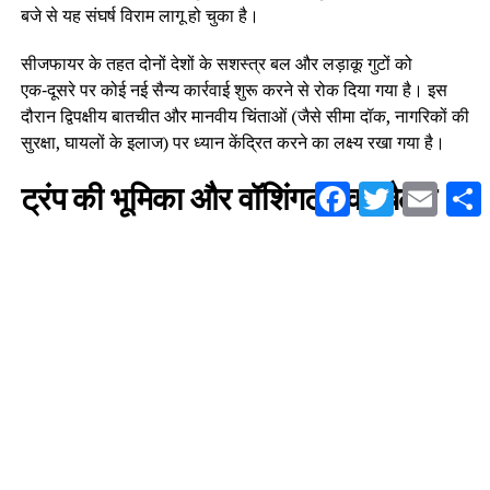
बजे से यह संघर्ष विराम लागू हो चुका है।
सीजफायर के तहत दोनों देशों के सशस्त्र बल और लड़ाकू गुटों को
एक‑दूसरे पर कोई नई सैन्य कार्रवाई शुरू करने से रोक दिया गया है। इस
दौरान द्विपक्षीय बातचीत और मानवीय चिंताओं (जैसे सीमा दॉक, नागरिकों की
सुरक्षा, घायलों के इलाज) पर ध्यान केंद्रित करने का लक्ष्य रखा गया है।
Facebook
Twitter
Email
S
ट्रंप की भूमिका और वॉशिंगटन की बैठक
इस समझौते की सबसे बड़ी खास बात यह है कि अमेरिका के राष्ट्रपति
डोनाल्ड ट्रंप ने सक्रिय मध्यस्थता की और लेबनान के राष्ट्रपति जोसेफ
आउन तथा इजरायली प्रधानमंत्री बेंजामिन नेतन्याहू के मध्य बातचीत को
अंतिम रूप दिलाया। ट्रंप ने अपने पोस्ट में लिखा कि दोनों नेताओं के साथ
उनकी “बहुत ही बेहतरीन बातचीत” हुई, जिसके बाद दोनों पक्षों ने अस्थायी
सीजफायर पर हामी भरी।
वॉशिंगटन डीसी में अमेरिकी विदेश मंत्री मार्को रुबियो की उपस्थिति में
इजरायल और लेबनान के प्रतिनिधि 34 साल बाद पहली बार आमने‑सामने
बैठकर बातचीत करने में सफल रहे, जिसे “ऐतिहासिक” बताया जा रहा है।