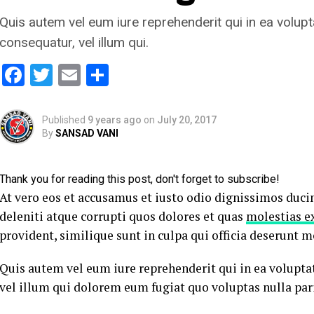
Quis autem vel eum iure reprehenderit qui in ea volupt
consequatur, vel illum qui.
Facebook
Twitter
Email
Share
Published
9 years ago
on
July 20, 2017
By
SANSAD VANI
Thank you for reading this post, don't forget to subscribe!
At vero eos et accusamus et iusto odio dignissimos duc
deleniti atque corrupti quos dolores et quas
molestias ex
provident, similique sunt in culpa qui officia deserunt m
Quis autem vel eum iure reprehenderit qui in ea volupta
vel illum qui dolorem eum fugiat quo voluptas nulla pari