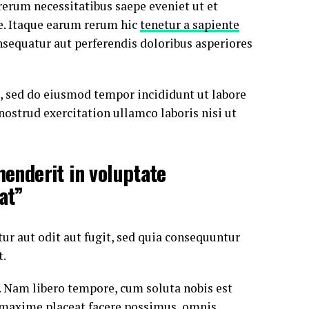
rerum necessitatibus saepe eveniet ut et
e. Itaque earum rerum hic
tenetur a sapiente
onsequatur aut perferendis doloribus asperiores
t, sed do eiusmod tempor incididunt ut labore
 nostrud exercitation ullamco laboris nisi ut
henderit in voluptate
at”
r aut odit aut fugit, sed quia consequuntur
t.
o. Nam libero tempore, cum soluta nobis est
maxime placeat facere possimus, omnis