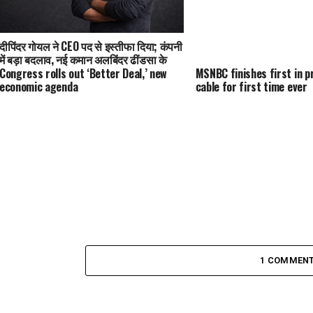
दीपिंदर गोयल ने CEO पद से इस्तीफा दिया; कंपनी
में बड़ा बदलाव, नई कमान अलबिंदर ढींडसा के
हाथ
Congress rolls out ‘Better Deal,’ new
MSNBC finishes first in p
economic agenda
cable for first time ever
1 COMMEN