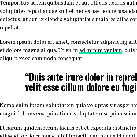
Temporibus autem quibusdam et aut officiis debitis aut 
voluptates repudiandae sint et molestiae non recusanda
delectus, ut aut reiciendis voluptatibus maiores alias c
repellat.
Lorem ipsum dolor sit amet, consectetur adipisicing eli
et dolore magna aliqua. Ut enim
ad minim veniam
, quis
aliquip ex ea commodo consequat.
“Duis aute irure dolor in repre
velit esse cillum dolore eu fugi
Nemo enim ipsam voluptatem quia voluptas sit aspernatu
magni dolores eos qui ratione voluptatem sequi nesciun
Et harum quidem rerum facilis est et expedita distincti
eligendi optio cumque
nihil impedit quo minus id
quod 