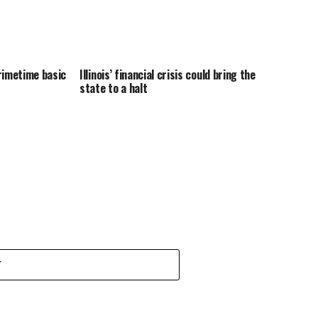
rimetime basic
Illinois’ financial crisis could bring the
state to a halt
T