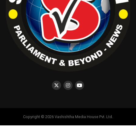
Copyright © 2026 Vashishtha Media House Pvt. Ltd.