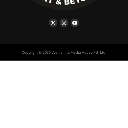
Copyright © 2026 Vashishtha Media House Pvt. Ltd.