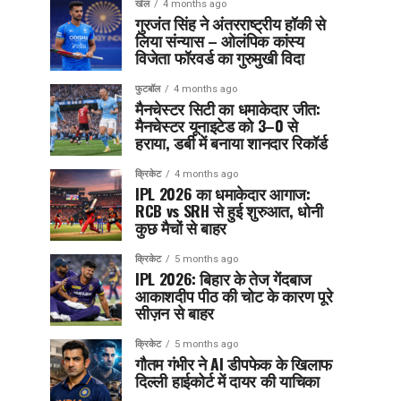
खेल
4 months ago
गुरजंत सिंह ने अंतरराष्ट्रीय हॉकी से
लिया संन्यास – ओलंपिक कांस्य
विजेता फॉरवर्ड का गुरुमुखी विदा
फुटबॉल
4 months ago
मैनचेस्टर सिटी का धमाकेदार जीत:
मैनचेस्टर यूनाइटेड को 3–0 से
हराया, डर्बी में बनाया शानदार रिकॉर्ड
क्रिकेट
4 months ago
IPL 2026 का धमाकेदार आगाज:
RCB vs SRH से हुई शुरुआत, धोनी
कुछ मैचों से बाहर
क्रिकेट
5 months ago
IPL 2026: बिहार के तेज गेंदबाज
आकाशदीप पीठ की चोट के कारण पूरे
सीज़न से बाहर
क्रिकेट
5 months ago
गौतम गंभीर ने AI डीपफेक के खिलाफ
दिल्ली हाईकोर्ट में दायर की याचिका