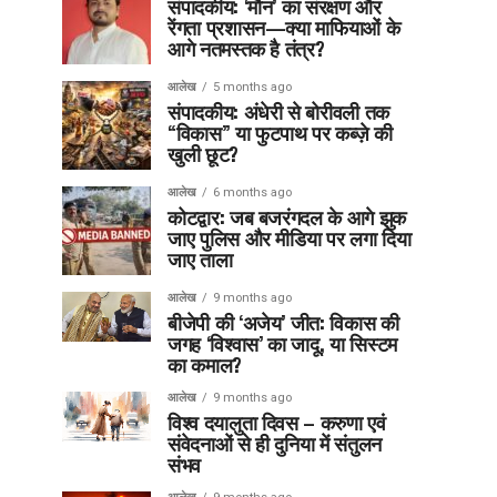
संपादकीय: ‘मौन’ का संरक्षण और
रेंगता प्रशासन—क्या माफियाओं के
आगे नतमस्तक है तंत्र?
आलेख
5 months ago
संपादकीय: अंधेरी से बोरीवली तक
“विकास” या फुटपाथ पर कब्ज़े की
खुली छूट?
आलेख
6 months ago
कोटद्वार: जब बजरंगदल के आगे झुक
जाए पुलिस और मीडिया पर लगा दिया
जाए ताला
आलेख
9 months ago
बीजेपी की ‘अजेय’ जीत: विकास की
जगह ‘विश्वास’ का जादू, या सिस्टम
का कमाल?
आलेख
9 months ago
विश्व दयालुता दिवस – करुणा एवं
संवेदनाओं से ही दुनिया में संतुलन
संभव