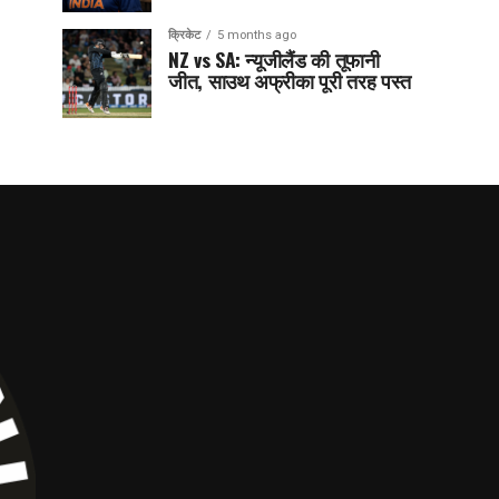
क्रिकेट
5 months ago
NZ vs SA: न्यूजीलैंड की तूफानी
जीत, साउथ अफ्रीका पूरी तरह पस्त