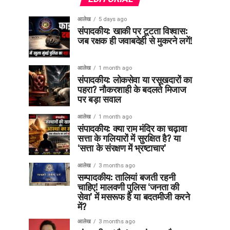
आलेख
5 days ago
संपादकीय: खाकी पर टूटता विश्वास:
जब रक्षक ही जवाबदेही से मुकरने लगें!
आलेख
1 month ago
संपादकीय: लोकसेवा या रसूखदारों का
पहरा? नौकरशाही के बदलते मिजाज
पर बड़ा सवाल
आलेख
1 month ago
संपादकीय: क्या राम मंदिर का चढ़ावा
सत्ता के गलियारों में सुरक्षित है? या
‘सत्ता के संरक्षण में भ्रष्टाचार’
आलेख
3 months ago
सम्पादकीय: तालियां बजती रहनी
चाहिए! मालवणी पुलिस ‘जनता की
सेवा’ में मसरूफ है या बदतमीजी करने
में?
आलेख
3 months ago