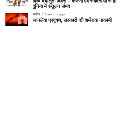
विश्व दयालुता दिवस – करुणा एवं संवेदनाओं से ही
दुनिया में संतुलन संभव
आलेख
9 months ago
जानलेवा प्रदूषण, सरकारों की शर्मनाक नाकामी