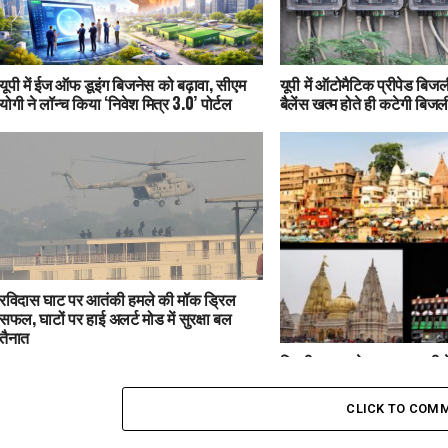
यूपी में ईज ऑफ डूइंग बिजनेस को बढ़ावा, सीएम
यूपी में ऑटोमैटिक प्रीपेड बिजली
योगी ने लॉन्च किया ‘निवेश मित्र 3.0’ पोर्टल
बैलेंस खत्म होते ही कटेगी बिजल
रविदास घाट पर आतंकी हमले की मॉक ड्रिल
सफल, घाटों पर हाई अलर्ट मोड में सुरक्षा बल
तैनात
दिल्ली ब्लास्ट के बाद वाराणसी मे
काशी विश्वनाथ धाम से कैंट स्
मोड
CLICK TO COM