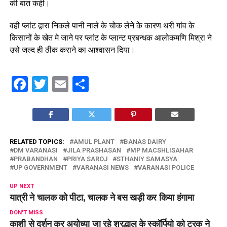
की बात कही।
वही प्लांट द्वारा निकले पानी नाले के चोक लेने के कारण थरी गांव के
किसानों के खेत मे जाने पर प्लांट के प्लान्ट प्रबन्धक आलोकमणि मिश्रा ने
उसे जल्द ही ठीक कराने का आश्वासन दिया।
Facebook
Twitter
Email
Share
RELATED TOPICS:
AMUL PLANT
BANAS DAIRY
DM VARANASI
JILA PRASHASAN
MP MACSHLISAHAR
PRABANDHAN
PRIYA SAROJ
STHANIY SAMASYA
UP GOVERNMENT
VARANASI NEWS
VARANASI POLICE
UP NEXT
यात्री ने चालक को पीटा, चालक ने बस खड़ी कर किया हंगामा
DON'T MISS
काशी से दर्शन कर अयोध्या जा रहे श्रद्धालु के स्कॉर्पियो को ट्रक ने