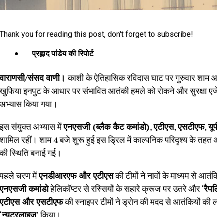
Thank you for reading this post, don't forget to subscribe!
— प्रह्लाद पांडेय की रिपोर्ट
वाराणसी/संसद वाणी।
काशी के ऐतिहासिक रविदास घाट पर गुरुवार शाम
खुफिया इनपुट के आधार पर संभावित आतंकी हमले को रोकने और सुरक्षा एजेंसिय
अभ्यास किया गया।
इस संयुक्त अभ्यास में
एनएसजी (ब्लैक कैट कमांडो)
,
एटीएस
,
एसटीएफ
,
यू
शामिल रहीं। शाम 4 बजे शुरू हुई इस ड्रिल में काल्पनिक परिदृश्य के तहत आत
की स्थिति बनाई गई।
पहले चरण में
एनडीआरएफ और एटीएस
की टीमों ने नावों के माध्यम से आत
एनएसजी कमांडो
हेलिकॉप्टर से रस्सियों के सहारे क्रूज पर उतरे और ‘
रैप
एटीएस और एसटीएफ
की स्नाइपर टीमों ने ड्रोन की मदद से आतंकियों की
‘
न्यूट्रलाइज
’ किया।