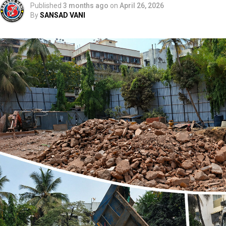
Published
3 months ago
on
April 26, 2026
By
SANSAD VANI