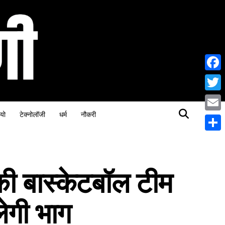
Face
Twitt
यो
टेक्नोलॉजी
धर्म
नौकरी
Email
Share
श की बास्केटबॉल टीम
लेगी भाग