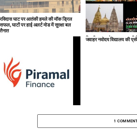
रविदास घाट पर आतंकी हमले की मॉक ड्रिल
सफल, घाटों पर हाई अलर्ट मोड में सुरक्षा बल
तैनात
दिल्ली ब्लास्ट के बाद वाराणसी मे
जवाहर नवोदय विद्यालय की प्रवे
काशी विश्वनाथ धाम से कैंट स्
मोड
Piramal Finance को लोन के लिए चार्ज भी दो
और सुधीर पांडेय द्वारा गाली भी सुनो..
1 COMMEN