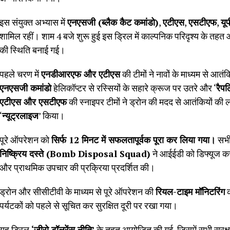
इस संयुक्त अभ्यास में
एनएसजी (ब्लैक कैट कमांडो)
,
एटीएस
,
एसटीएफ
,
यू
शामिल रहीं। शाम 4 बजे शुरू हुई इस ड्रिल में काल्पनिक परिदृश्य के तहत आत
की स्थिति बनाई गई।
पहले चरण में
एनडीआरएफ और एटीएस
की टीमों ने नावों के माध्यम से आत
एनएसजी कमांडो
हेलिकॉप्टर से रस्सियों के सहारे क्रूज पर उतरे और ‘
रैप
एटीएस और एसटीएफ
की स्नाइपर टीमों ने ड्रोन की मदद से आतंकियों की
‘
न्यूट्रलाइज
’ किया।
पूरे ऑपरेशन को
सिर्फ 12 मिनट में सफलतापूर्वक पूरा कर लिया गया।
सभी 
निष्क्रिय दस्ते (Bomb Disposal Squad)
ने आईईडी को डिफ्यूज कर
और प्राथमिक उपचार की प्रक्रिया प्रदर्शित की।
ड्रोन और सीसीटीवी के माध्यम से पूरे ऑपरेशन की
रियल-टाइम मॉनिटरिंग
क
पर्यटकों को पहले से सूचित कर सुरक्षित दूरी पर रखा गया।
यह ड्रिल
‘जीरो टॉलरेंस नीति’
के तहत आयोजित की गई, जिसमें सभी सुरक्षा