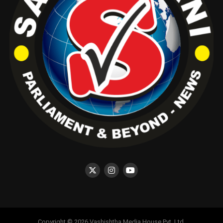
Copyright © 2026 Vashishtha Media House Pvt. Ltd.