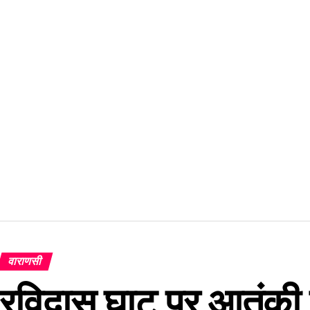
वाराणसी
रविदास घाट पर आतंकी 