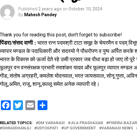
Published
2 years ago
on
October 10, 2024
By
Mahesh Pandey
Thank you for reading this post, don't forget to subscribe!
पिंडरा/संसद वाणी :
भारत रत्न पदमश्री टाटा समूह के चेयरमैन व पदम् विभ
व्यापार मण्डल के पदाधिकारी और सदस्यो ने पौधरोपण व पुष्प अर्पित करके श्
भारत के विकास को ऊर्जा देते रहे उसी प्रकार जब पौधा बड़ा हो जाए तो पू
फूलपुर वन वनसंरक्षक प्रभारी रमाशंकर यादव और फूलपुर व्यापार मण्डल अध्य
गोंड, संतोष अग्रहरी, कमलेश मोदनवाल, भरत जायसवाल, सोनू गुप्ता, अविन
गोलू,अमित, राजू, शानू,कल्लू समेत अनेक व्यापारी रहे।
Facebook
Twitter
Email
Share
RELATED TOPICS:
DM VARANASI
JILA PRASHASAN
PINDRA BAZAR
SHRADDHANJLI
UDYOGPATI
UP GOVERNMENT
VARANASI NEWS