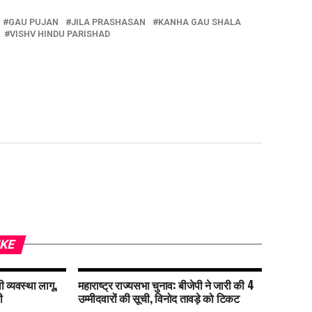
GAU PUJAN
JILA PRASHASAN
KANHA GAU SHALA
VISHV HINDU PARISHAD
IKE
 व्यवस्था लागू,
महाराष्ट्र राज्यसभा चुनाव: बीजेपी ने जारी की 4
ी
उम्मीदवारों की सूची, विनोद तावड़े को टिकट