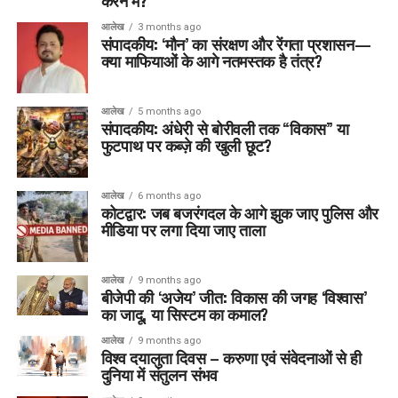
करने में?
आलेख
3 months ago
संपादकीय: ‘मौन’ का संरक्षण और रेंगता प्रशासन—
क्या माफियाओं के आगे नतमस्तक है तंत्र?
आलेख
5 months ago
संपादकीय: अंधेरी से बोरीवली तक “विकास” या
फुटपाथ पर कब्ज़े की खुली छूट?
आलेख
6 months ago
कोटद्वार: जब बजरंगदल के आगे झुक जाए पुलिस और
मीडिया पर लगा दिया जाए ताला
आलेख
9 months ago
बीजेपी की ‘अजेय’ जीत: विकास की जगह ‘विश्वास’
का जादू, या सिस्टम का कमाल?
आलेख
9 months ago
विश्व दयालुता दिवस – करुणा एवं संवेदनाओं से ही
दुनिया में संतुलन संभव