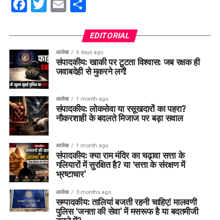
Facebook
Twitter
Email
Share
EDITORIAL
आलेख
6 days ago
संपादकीय: खाकी पर टूटता विश्वास: जब रक्षक ही
जवाबदेही से मुकरने लगें!
आलेख
1 month ago
संपादकीय: लोकसेवा या रसूखदारों का पहरा?
नौकरशाही के बदलते मिजाज पर बड़ा सवाल
आलेख
1 month ago
संपादकीय: क्या राम मंदिर का चढ़ावा सत्ता के
गलियारों में सुरक्षित है? या ‘सत्ता के संरक्षण में
भ्रष्टाचार’
आलेख
3 months ago
सम्पादकीय: तालियां बजती रहनी चाहिए! मालवणी
पुलिस ‘जनता की सेवा’ में मसरूफ है या बदतमीजी