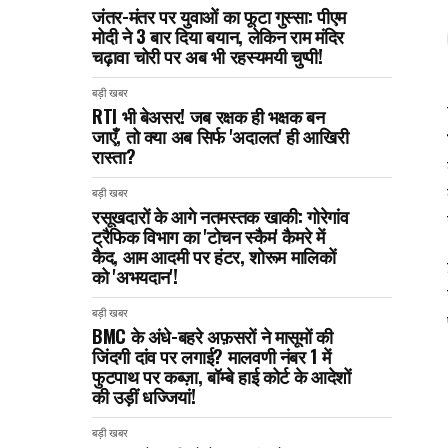
जंतर-मंतर पर युवाओं का फूटा गुस्सा: पीएम
मोदी ने 3 बार दिया बयान, लेकिन राम मंदिर
चढ़ावा चोरी पर अब भी रहस्यमयी चुप्पी!
बड़ी खबर
RTI भी बेअसर! जब रक्षक ही भक्षक बन
जाएँ, तो क्या अब सिर्फ 'अदालत' ही आखिरी
रास्ता?
बड़ी खबर
रसूखदारों के आगे नतमस्तक खाकी: गोरेगांव
ट्रैफिक विभाग का 'टोचन स्कैम' कैमरे में
कैद, आम आदमी पर हंटर, शोरूम मालिकों
को 'अभयदान'!
बड़ी खबर
BMC के अंधे-बहरे अफ़सरों ने मासूमों की
जिंदगी दांव पर लगाई? मालवणी नंबर 1 में
फुटपाथ पर कब्ज़ा, बॉम्बे हाई कोर्ट के आदेशों
की उड़ीं धज्जियां!
बड़ी खबर