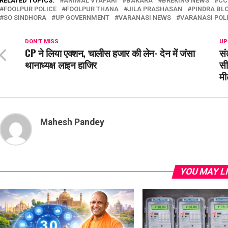
RELATED TOPICS:
ANIMAL VYAPARI
BAKARA
BREKING NEWS
CC
FOOLPUR POLICE
FOOLPUR THANA
JILA PRASHASAN
PINDRA BL
SO SINDHORA
UP GOVERNMENT
VARANASI NEWS
VARANASI POL
DON'T MISS
UP
CP ने लिया एक्शन, चालीस हजार की लेन- देन में जंसा
सं
थानाध्यक्ष लाइन हाजिर
सी
म
Mahesh Pandey
YOU MAY L