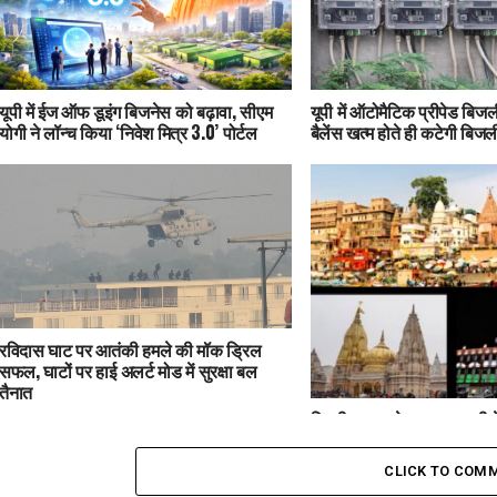
यूपी में ईज ऑफ डूइंग बिजनेस को बढ़ावा, सीएम
यूपी में ऑटोमैटिक प्रीपेड बिजली
योगी ने लॉन्च किया ‘निवेश मित्र 3.0’ पोर्टल
बैलेंस खत्म होते ही कटेगी बिजल
रविदास घाट पर आतंकी हमले की मॉक ड्रिल
सफल, घाटों पर हाई अलर्ट मोड में सुरक्षा बल
तैनात
दिल्ली ब्लास्ट के बाद वाराणसी मे
काशी विश्वनाथ धाम से कैंट स्
मोड
CLICK TO COM