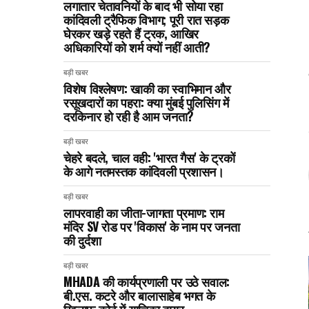
लगातार चेतावनियों के बाद भी सोया रहा
कांदिवली ट्रैफिक विभाग; पूरी रात सड़क
घेरकर खड़े रहते हैं ट्रक, आखिर
अधिकारियों को शर्म क्यों नहीं आती?
बड़ी खबर
विशेष विश्लेषण: खाकी का स्वाभिमान और
रसूखदारों का पहरा: क्या मुंबई पुलिसिंग में
दरकिनार हो रही है आम जनता?
बड़ी खबर
चेहरे बदले, चाल वही: 'भारत गैस' के ट्रकों
के आगे नतमस्तक कांदिवली प्रशासन।
बड़ी खबर
लापरवाही का जीता-जागता प्रमाण: राम
मंदिर SV रोड पर 'विकास' के नाम पर जनता
की दुर्दशा
बड़ी खबर
MHADA की कार्यप्रणाली पर उठे सवाल:
बी.एस. कटरे और बालासाहेब भगत के
खिलाफ कोर्ट में याचिका दायर