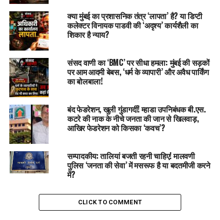
क्या मुंबई का प्रशासनिक तंत्र ‘लापता’ है? या डिप्टी
कलेक्टर विनायक पाडवी की ‘अदृश्य’ कार्यशैली का
शिकार है न्याय?
संसद वाणी का ‘BMC’ पर सीधा हमला: मुंबई की सड़कों
पर आम आदमी बेबस, ‘धर्म के व्यापारी’ और अवैध पार्किंग
का बोलबाला!
बंद फेडरेशन, खुली गुंडागर्दी! म्हाडा उपनिबंधक बी.एस.
कटरे की नाक के नीचे जनता की जान से खिलवाड़,
आखिर फेडरेशन को किसका ‘कवच’?
सम्पादकीय: तालियां बजती रहनी चाहिए! मालवणी
पुलिस ‘जनता की सेवा’ में मसरूफ है या बदतमीजी करने
में?
CLICK TO COMMENT