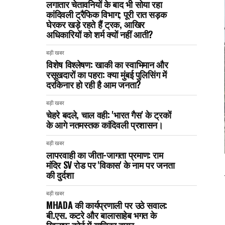
लगातार चेतावनियों के बाद भी सोया रहा
कांदिवली ट्रैफिक विभाग; पूरी रात सड़क
घेरकर खड़े रहते हैं ट्रक, आखिर
अधिकारियों को शर्म क्यों नहीं आती?
बड़ी खबर
विशेष विश्लेषण: खाकी का स्वाभिमान और
रसूखदारों का पहरा: क्या मुंबई पुलिसिंग में
दरकिनार हो रही है आम जनता?
बड़ी खबर
चेहरे बदले, चाल वही: 'भारत गैस' के ट्रकों
के आगे नतमस्तक कांदिवली प्रशासन।
बड़ी खबर
लापरवाही का जीता-जागता प्रमाण: राम
मंदिर SV रोड पर 'विकास' के नाम पर जनता
की दुर्दशा
बड़ी खबर
MHADA की कार्यप्रणाली पर उठे सवाल:
बी.एस. कटरे और बालासाहेब भगत के
खिलाफ कोर्ट में याचिका दायर