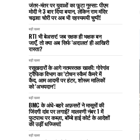
जंतर-मंतर पर युवाओं का फूटा गुस्सा: पीएम
मोदी ने 3 बार दिया बयान, लेकिन राम मंदिर
चढ़ावा चोरी पर अब भी रहस्यमयी चुप्पी!
बड़ी खबर
RTI भी बेअसर! जब रक्षक ही भक्षक बन
जाएँ, तो क्या अब सिर्फ 'अदालत' ही आखिरी
रास्ता?
बड़ी खबर
रसूखदारों के आगे नतमस्तक खाकी: गोरेगांव
ट्रैफिक विभाग का 'टोचन स्कैम' कैमरे में
कैद, आम आदमी पर हंटर, शोरूम मालिकों
को 'अभयदान'!
बड़ी खबर
BMC के अंधे-बहरे अफ़सरों ने मासूमों की
जिंदगी दांव पर लगाई? मालवणी नंबर 1 में
फुटपाथ पर कब्ज़ा, बॉम्बे हाई कोर्ट के आदेशों
की उड़ीं धज्जियां!
बड़ी खबर