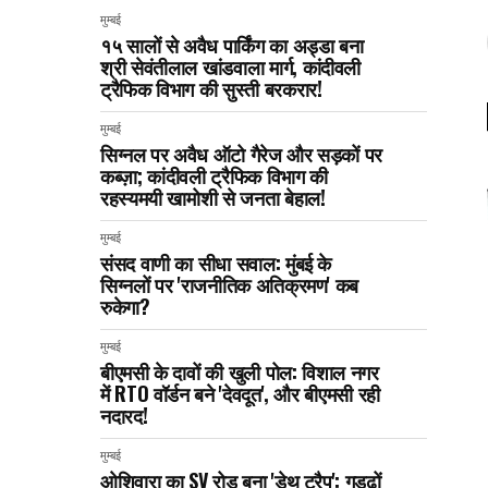
मुम्बई
१५ सालों से अवैध पार्किंग का अड्डा बना
श्री सेवंतीलाल खांडवाला मार्ग, कांदीवली
ट्रैफिक विभाग की सुस्ती बरकरार!
मुम्बई
सिग्नल पर अवैध ऑटो गैरेज और सड़कों पर
कब्ज़ा; कांदीवली ट्रैफिक विभाग की
रहस्यमयी खामोशी से जनता बेहाल!
मुम्बई
संसद वाणी का सीधा सवाल: मुंबई के
सिग्नलों पर 'राजनीतिक अतिक्रमण' कब
रुकेगा?
मुम्बई
बीएमसी के दावों की खुली पोल: विशाल नगर
में RTO वॉर्डन बने 'देवदूत', और बीएमसी रही
नदारद!
मुम्बई
ओशिवारा का SV रोड बना 'डेथ ट्रैप': गड्ढों