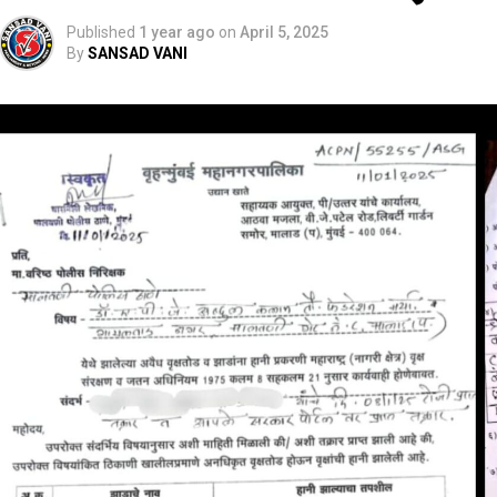
Published
1 year ago
on
April 5, 2025
By
SANSAD VANI